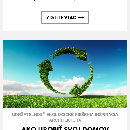
ZISTITE VIAC
UDRŽATEĽNOSŤ
EKOLOGICKÉ
RIEŠENIA
INŠPIRÁCIA
ARCHITEKTURA
AKO UROBIŤ SVOJ DOMOV