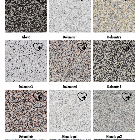
Tibet6
Dolomite1
Dolomite2
Dolomite3
Dolomite4
Dolomite5
Dolomite6
Himalaya1
Himalaya2