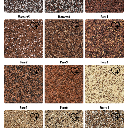
Morocco5
Morocco6
Peru1
Peru2
Peru3
Peru4
Peru5
Peru6
Sierra1