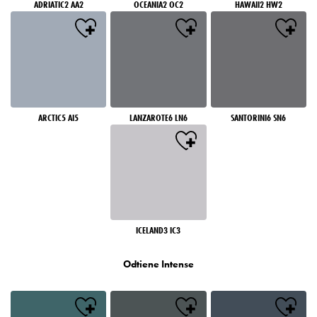
ADRIATIC2 AA2
OCEANIA2 OC2
HAWAII2 HW2
ARCTIC5 AI5
LANZAROTE6 LN6
SANTORINI6 SN6
ICELAND3 IC3
Odtiene Intense