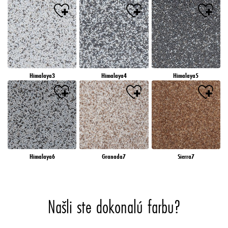
Himalaya3
Himalaya4
Himalaya5
Himalaya6
Granada7
Sierra7
Našli ste dokonalú farbu?