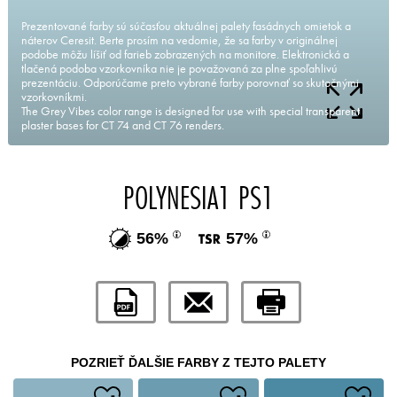
Prezentované farby sú súčasťou aktuálnej palety fasádnych omietok a
náterov Ceresit. Berte prosím na vedomie, že sa farby v originálnej
podobe môžu líšiť od farieb zobrazených na monitore. Elektronická a
tlačená podoba vzorkovníka nie je považovaná za plne spoľahlivú
prezentáciu. Odporúčame preto vybrané farby porovnať so skutočnými
vzorkovníkmi.
The Grey Vibes color range is designed for use with special transparent
plaster bases for CT 74 and CT 76 renders.
POLYNESIA1 PS1
56%
57%
POZRIEŤ ĎALŠIE FARBY Z TEJTO PALETY