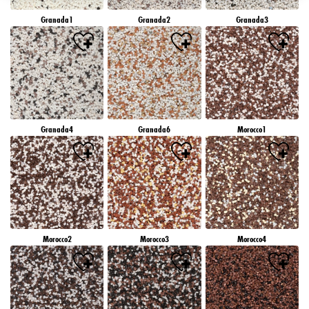
záujmov), na tejto webovej lokalite a v iných médiách (tretích strán) prostredníctvom
Granada1
Granada2
Granada3
zariadení, ktoré boli pridelené vám alebo vašej domácnosti, ako aj na meranie a
optimalizáciu úspešnosti reklamných kampaní..
Viac informácií o spracovaní vašich údajov nájdete v našom vyhlásení o ochrane
údajov, ktoré je uvedené v pätičke (časť "Cookies, pixely, odtlačky prstov a podobné
technológie"). Svoj súhlas môžete kedykoľvek odvolať s účinnosťou do budúcnosti
vypnutím súborov cookie na našej webovej stránke v časti "Nastavenia súborov cookie"
prepojenej v pätičke. Ďalšie informácie týkajúce sa súborov cookie používaných na tejto
webovej lokalite, najmä doby ich uchovávania, nájdete v podrobných informáciách o
Granada4
Granada6
Morocco1
jednotlivých súboroch cookie, ktoré sú k dispozícii po kliknutí na tlačidlo "upraviť"
nižšie".
Ak kliknete na "Upraviť", môžete nájsť viac informácií o spracovaní vašich
údajov/používaní súborov cookie a povoliť ich na jeden alebo viacero vyššie
uvedených účelov. Kliknutím na "Prijať všetko" súhlasíte s používaním súborov cookie,
ako aj so spracovaním vašich osobných údajov na všetky vyššie uvedené účely. Ak
kliknete na "Odmietnuť", budú sa používať len súbory cookie, ktoré sú technicky
nevyhnutné na poskytovanie tejto webovej stránky.
Morocco2
Morocco3
Morocco4