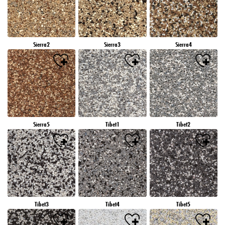
Sierra2
Sierra3
Sierra4
Sierra5
Tibet1
Tibet2
Tibet3
Tibet4
Tibet5