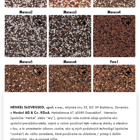
Morocco2
Morocco3
Morocco4
Morocco5
Morocco6
Peru1
HENKEL SLOVENSKO, spol. s r.o.,
Mlynské nivy 55, 821 09 Bratislava, Slovensko
Peru2
Peru3
Peru4
a
Henkel AG & Co. KGaA
, Henkelstrasse 67, 40589 Duesseldorf , Nemecko
(spoločne “Henkel” alebo “My”), spracúvajú vaše osobné údaje spoločne ako
spoloční prevádzkovatelia, najmä o vašom používaní tejto webovej stránky a interakcii
s ňou, a to umiestnením súborov cookie, ako aj iných podobných technológií (spoločne
"cookies") do vášho zariadenia, ktoré používame na ukladanie / prístup k ďalším
informáciám, ako je opísané nižšie.