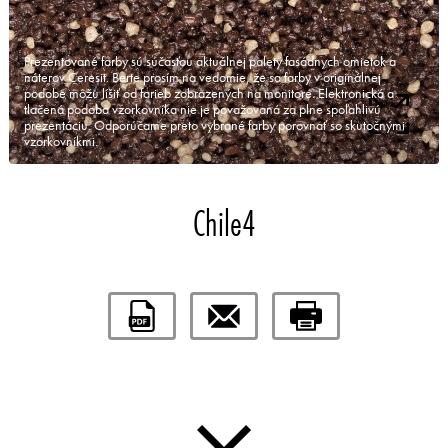
Prezentované farby sú súčasťou aktuálnej palety fasádnych omietok a
náterov Ceresit. Berte prosím na vedomie, že sa farby v originálnej
podobe môžu líšiť od farieb zobrazených na monitore. Elektronická a
tlačená podoba vzorkovníka nie je považovaná za plne spoľahlivú
prezentáciu. Odporúčame preto vybrané farby porovnať so skutočnými
vzorkovníkmi.
Chile4