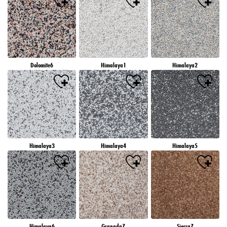
Dolomite6
Himalaya1
Himalaya2
Himalaya3
Himalaya4
Himalaya5
Himalaya6
Granada7
Sierra7