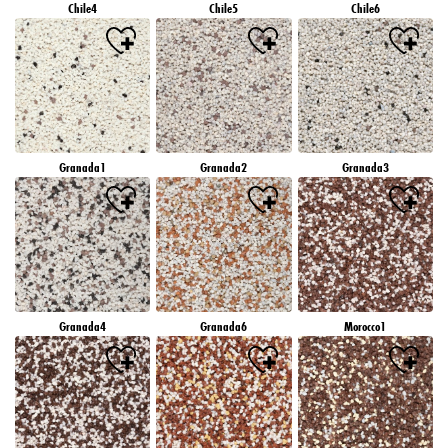
Chile4
Chile5
Chile6
Granada1
Granada2
Granada3
Granada4
Granada6
Morocco1