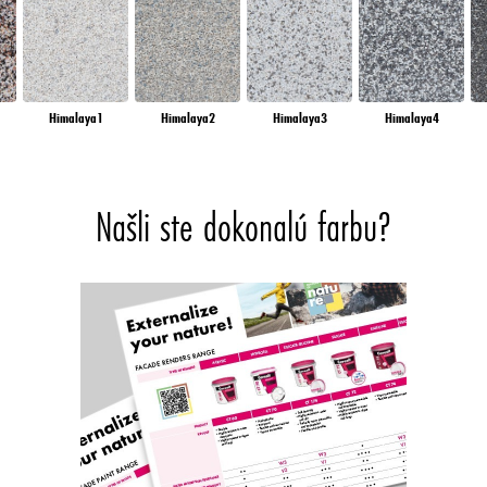
oj súhlas môžete kedykoľvek odvolať s účinnosťou do budúcnosti vypnutím súborov cookie na našej web
e" prepojenej v pätičke. Ďalšie informácie týkajúce sa súborov cookie používaných na tejto webovej lo
robných informáciách o jednotlivých súboroch cookie, ktoré sú k dispozícii po kliknutí na tlačidlo "uprav
 môžete nájsť viac informácií o spracovaní vašich údajov/používaní súborov cookie a povoliť ich na jed
ím na "Prijať všetko" súhlasíte s používaním súborov cookie, ako aj so spracovaním vašich osobných úd
Himalaya1
Himalaya2
Himalaya3
Himalaya4
ietnuť", budú sa používať len súbory cookie, ktoré sú technicky nevyhnutné na poskytovanie tejto webov
Našli ste dokonalú farbu?