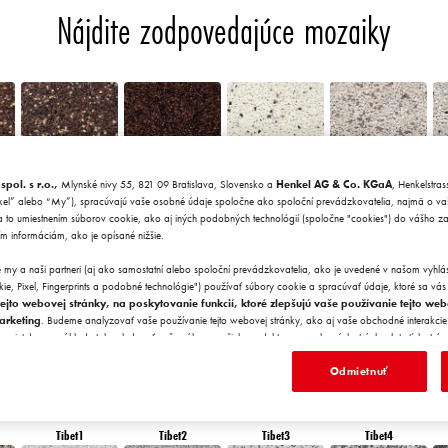
Nájdite zodpovedajúce mozaiky
ol. s r.o.,
Mlynské nivy 55, 821 09 Bratislava, Slovensko a
Henkel AG & Co. KGaA
, Henkelstra
Chile5
Chile6
Granada1
Granada2
l” alebo “My”), spracúvajú vaše osobné údaje spoločne ako spoloční prevádzkovatelia, najmä o va
u, a to umiestnením súborov cookie, ako aj iných podobných technológií (spoločne "cookies") do vášho z
ím informáciám, ako je opísané nižšie.
y a naši partneri (aj ako samostatní alebo spoloční prevádzkovatelia, ako je uvedené v našom vyhlá
ie, Pixel, Fingerprints a podobné technológie") používať súbory cookie a spracúvať údaje, ktoré sa vás
tejto webovej stránky, na poskytovanie funkcií, ktoré zlepšujú vaše používanie tejto we
Morocco6
Peru1
Peru2
Peru3
arketing
. Budeme analyzovať vaše používanie tejto webovej stránky, ako aj vaše obchodné interakcie 
racujete) a na základe toho sledovať vaše nákupy našich produktov na webových stránkach tretích strán
 a vytvárať o vás individuálne profily, ktoré môžu byť obohatené o údaje získané od tretích strán a iný
onalizované marketingové účely, najmä na zobrazovanie reklám, ktoré by vás mohli zaujímať (napríkla
Odmietnuť
 na tejto webovej lokalite a v iných médiách (tretích strán) prostredníctvom zariadení, ktoré boli pridele
anie a optimalizáciu úspešnosti reklamných kampaní..
Tibet1
Tibet2
Tibet3
Tibet4
ní vašich údajov nájdete v našom vyhlásení o ochrane údajov, ktoré je uvedené v pätičke (časť "Cookies