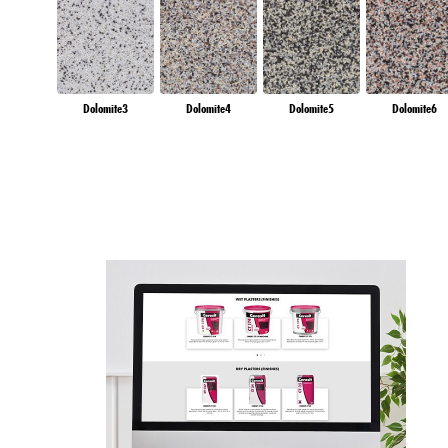
podobné technológie"). Sv
"Nastavenia súborov cooki
uchovávania, nájdete v pod
Ak kliknete na "Upraviť",
uvedených účelov. Kliknut
Dolomite3
Dolomite4
Dolomite5
Dolomite6
účely. Ak kliknete na "Odm