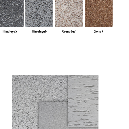
ovej stránke v časti
kalite, najmä doby ich
iť" nižšie".
en alebo viacero vyššie
ajov na všetky vyššie uvedené
Himalaya5
Himalaya6
Granada7
Sierra7
ej stránky.