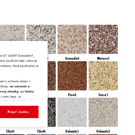
sse 67, 40589 Duesseldorf ,
Granada3
Granada4
Granada6
Morocco1
šom používaní tejto webovej
ariadenia, ktoré používame na
sení o ochrane údajov v
 týkajú,
na meranie a
bovej stránky, a/alebo
Peru4
Peru5
Peru6
Sierra1
s nami (resp. so
, udržiavať naše informácie o
ch webových stránok. Tieto
d na základe vašich
Prijať všetko
né vám alebo vašej
Tibet5
Tibet6
Dolomite1
Dolomite2
, pixely, odtlačky prstov a