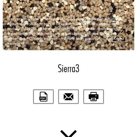
Prezentované farby sú súčasťou aktuálnej palety fasádnych omietok a
náterov Ceresit. Berte prosím na vedomie, že sa farby v originálnej
podobe môžu líšiť od farieb zobrazených na monitore. Elektronická a
tlačená podoba vzorkovníka nie je považovaná za plne spoľahlivú
prezentáciu. Odporúčame preto vybrané farby porovnať so skutočnými
vzorkovníkmi.
Sierra3