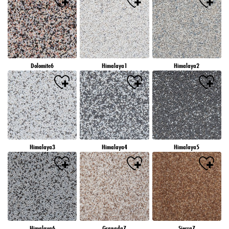
Dolomite6
Himalaya1
Himalaya2
Himalaya3
Himalaya4
Himalaya5
Himalaya6
Granada7
Sierra7