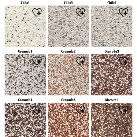
Chile4
Chile5
Chile6
Granada1
Granada2
Granada3
Granada4
Granada6
Morocco1