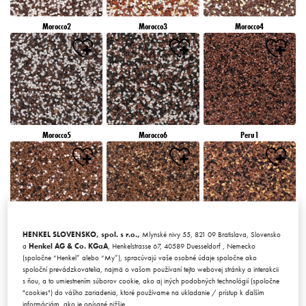
Morocco2
Morocco3
Morocco4
Morocco5
Morocco6
Peru1
HENKEL SLOVENSKO, spol. s r.o.,
Mlynské nivy 55, 821 09 Bratislava, Slovensko
Peru2
Peru3
Peru4
a
Henkel AG & Co. KGaA
, Henkelstrasse 67, 40589 Duesseldorf , Nemecko
(spoločne “Henkel” alebo “My”), spracúvajú vaše osobné údaje spoločne ako
spoloční prevádzkovatelia, najmä o vašom používaní tejto webovej stránky a interakcii
s ňou, a to umiestnením súborov cookie, ako aj iných podobných technológií (spoločne
"cookies") do vášho zariadenia, ktoré používame na ukladanie / prístup k ďalším
informáciám, ako je opísané nižšie.