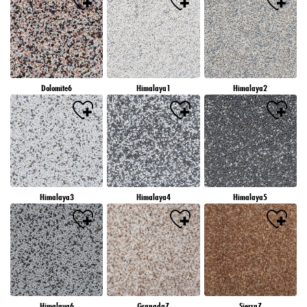
Dolomite6
Himalaya1
Himalaya2
Himalaya3
Himalaya4
Himalaya5
Himalaya6
Granada7
Sierra7