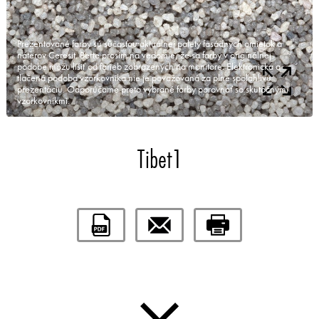
Prezentované farby sú súčasťou aktuálnej palety fasádnych omietok a
náterov Ceresit. Berte prosím na vedomie, že sa farby v originálnej
podobe môžu líšiť od farieb zobrazených na monitore. Elektronická a
tlačená podoba vzorkovníka nie je považovaná za plne spoľahlivú
prezentáciu. Odporúčame preto vybrané farby porovnať so skutočnými
vzorkovníkmi.
Tibet1