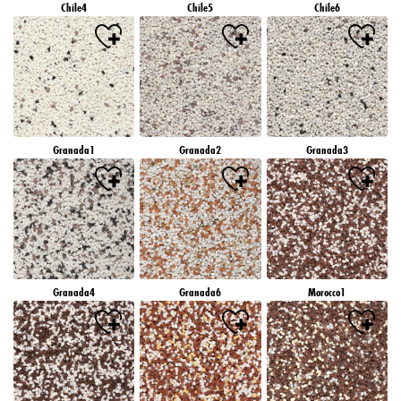
Chile4
Chile5
Chile6
Granada1
Granada2
Granada3
Granada4
Granada6
Morocco1