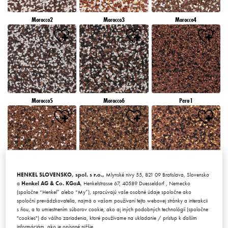
Morocco2
Morocco3
Morocco4
Morocco5
Morocco6
Peru1
HENKEL SLOVENSKO, spol. s r.o.,
Mlynské nivy 55, 821 09 Bratislava, Slovensko
Peru2
Peru3
Peru4
a
Henkel AG & Co. KGaA
, Henkelstrasse 67, 40589 Duesseldorf , Nemecko
(spoločne “Henkel” alebo “My”), spracúvajú vaše osobné údaje spoločne ako
spoloční prevádzkovatelia, najmä o vašom používaní tejto webovej stránky a interakcii
s ňou, a to umiestnením súborov cookie, ako aj iných podobných technológií (spoločne
"cookies") do vášho zariadenia, ktoré používame na ukladanie / prístup k ďalším
informáciám, ako je opísané nižšie.