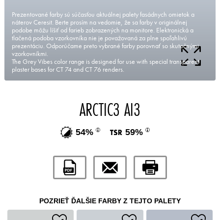
Prezentované farby sú súčasťou aktuálnej palety fasádnych omietok a
náterov Ceresit. Berte prosím na vedomie, že sa farby v originálnej
podobe môžu líšiť od farieb zobrazených na monitore. Elektronická a
tlačená podoba vzorkovníka nie je považovaná za plne spoľahlivú
prezentáciu. Odporúčame preto vybrané farby porovnať so skutočnými
vzorkovníkmi.
The Grey Vibes color range is designed for use with special transparent
plaster bases for CT 74 and CT 76 renders.
ARCTIC3 AI3
54%
59%
POZRIEŤ ĎALŠIE FARBY Z TEJTO PALETY