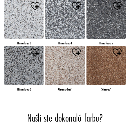
Himalaya3
Himalaya4
Himalaya5
Himalaya6
Granada7
Sierra7
Našli ste dokonalú farbu?