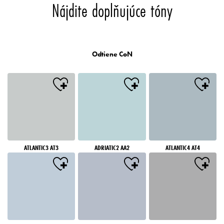
Nájdite doplňujúce tóny
Odtiene CoN
ATLANTIC3 AT3
ADRIATIC2 AA2
ATLANTIC4 AT4