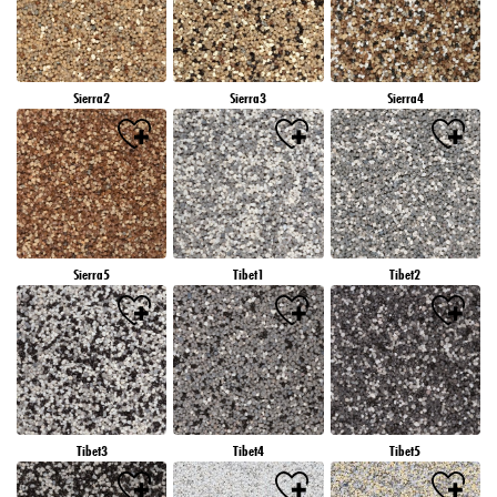
Sierra2
Sierra3
Sierra4
Sierra5
Tibet1
Tibet2
Tibet3
Tibet4
Tibet5