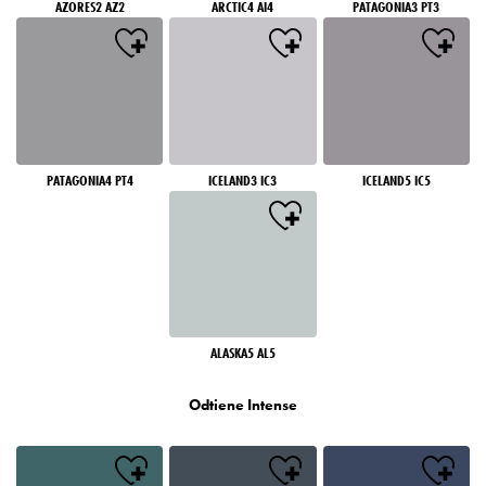
AZORES2 AZ2
ARCTIC4 AI4
PATAGONIA3 PT3
PATAGONIA4 PT4
ICELAND3 IC3
ICELAND5 IC5
ALASKA5 AL5
Odtiene Intense