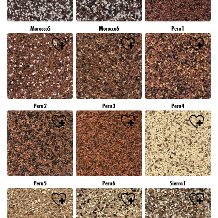
Morocco5
Morocco6
Peru1
Peru2
Peru3
Peru4
Peru5
Peru6
Sierra1