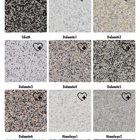
Tibet6
Dolomite1
Dolomite2
Dolomite3
Dolomite4
Dolomite5
Dolomite6
Himalaya1
Himalaya2