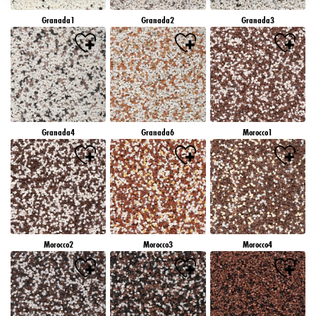
záujmov), na tejto webovej lokalite a v iných médiách (tretích strán) prostredníctvom
Granada1
Granada2
Granada3
zariadení, ktoré boli pridelené vám alebo vašej domácnosti, ako aj na meranie a
optimalizáciu úspešnosti reklamných kampaní..
Viac informácií o spracovaní vašich údajov nájdete v našom vyhlásení o ochrane
údajov, ktoré je uvedené v pätičke (časť "Cookies, pixely, odtlačky prstov a podobné
technológie"). Svoj súhlas môžete kedykoľvek odvolať s účinnosťou do budúcnosti
vypnutím súborov cookie na našej webovej stránke v časti "Nastavenia súborov cookie"
prepojenej v pätičke. Ďalšie informácie týkajúce sa súborov cookie používaných na tejto
webovej lokalite, najmä doby ich uchovávania, nájdete v podrobných informáciách o
Granada4
Granada6
Morocco1
jednotlivých súboroch cookie, ktoré sú k dispozícii po kliknutí na tlačidlo "upraviť"
nižšie".
Ak kliknete na "Upraviť", môžete nájsť viac informácií o spracovaní vašich
údajov/používaní súborov cookie a povoliť ich na jeden alebo viacero vyššie
uvedených účelov. Kliknutím na "Prijať všetko" súhlasíte s používaním súborov cookie,
ako aj so spracovaním vašich osobných údajov na všetky vyššie uvedené účely. Ak
kliknete na "Odmietnuť", budú sa používať len súbory cookie, ktoré sú technicky
nevyhnutné na poskytovanie tejto webovej stránky.
Morocco2
Morocco3
Morocco4