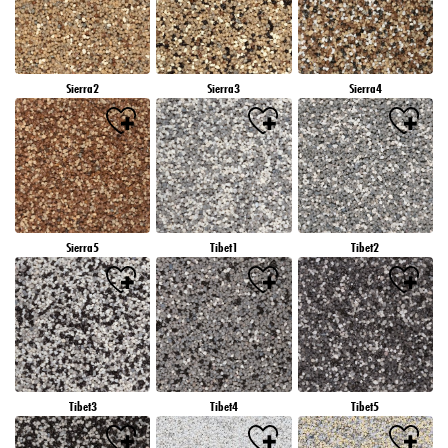
Sierra2
Sierra3
Sierra4
Sierra5
Tibet1
Tibet2
Tibet3
Tibet4
Tibet5