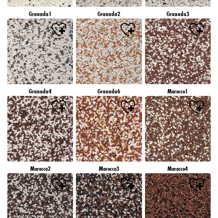
záujmov), na tejto webovej lokalite a v iných médiách (tretích strán) prostredníctvom
Granada1
Granada2
Granada3
zariadení, ktoré boli pridelené vám alebo vašej domácnosti, ako aj na meranie a
optimalizáciu úspešnosti reklamných kampaní..
Viac informácií o spracovaní vašich údajov nájdete v našom vyhlásení o ochrane
údajov, ktoré je uvedené v pätičke (časť "Cookies, pixely, odtlačky prstov a podobné
technológie"). Svoj súhlas môžete kedykoľvek odvolať s účinnosťou do budúcnosti
vypnutím súborov cookie na našej webovej stránke v časti "Nastavenia súborov cookie"
prepojenej v pätičke. Ďalšie informácie týkajúce sa súborov cookie používaných na tejto
webovej lokalite, najmä doby ich uchovávania, nájdete v podrobných informáciách o
Granada4
Granada6
Morocco1
jednotlivých súboroch cookie, ktoré sú k dispozícii po kliknutí na tlačidlo "upraviť"
nižšie".
Ak kliknete na "Upraviť", môžete nájsť viac informácií o spracovaní vašich
údajov/používaní súborov cookie a povoliť ich na jeden alebo viacero vyššie
uvedených účelov. Kliknutím na "Prijať všetko" súhlasíte s používaním súborov cookie,
ako aj so spracovaním vašich osobných údajov na všetky vyššie uvedené účely. Ak
kliknete na "Odmietnuť", budú sa používať len súbory cookie, ktoré sú technicky
nevyhnutné na poskytovanie tejto webovej stránky.
Morocco2
Morocco3
Morocco4