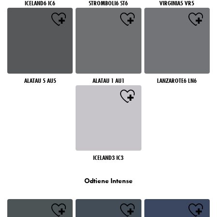
ICELAND6 IC6
STROMBOLI6 ST6
VIRGINIA5 VR5
ALATAU 5 AU5
ALATAU 1 AU1
LANZAROTE6 LN6
ICELAND3 IC3
Odtiene Intense