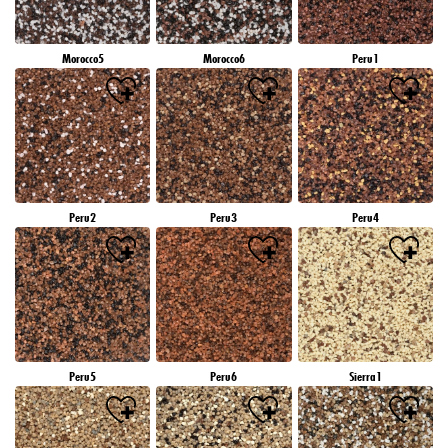
Morocco5
Morocco6
Peru1
Peru2
Peru3
Peru4
Peru5
Peru6
Sierra1