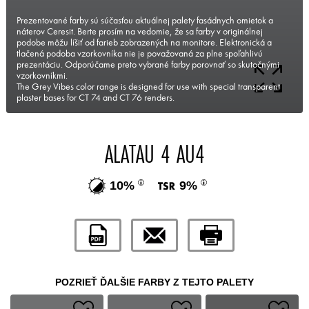
Prezentované farby sú súčasťou aktuálnej palety fasádnych omietok a
náterov Ceresit. Berte prosím na vedomie, že sa farby v originálnej
podobe môžu líšiť od farieb zobrazených na monitore. Elektronická a
tlačená podoba vzorkovníka nie je považovaná za plne spoľahlivú
prezentáciu. Odporúčame preto vybrané farby porovnať so skutočnými
vzorkovníkmi.
The Grey Vibes color range is designed for use with special transparent
plaster bases for CT 74 and CT 76 renders.
ALATAU 4 AU4
10%
9%
POZRIEŤ ĎALŠIE FARBY Z TEJTO PALETY