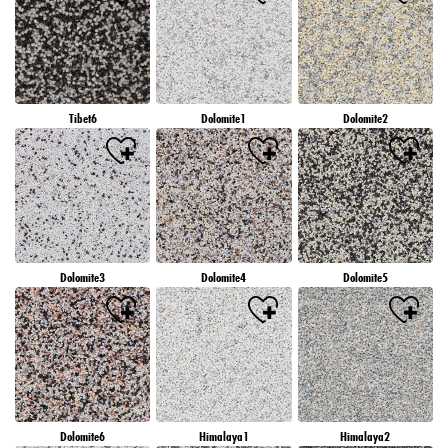
Tibet6
Dolomite1
Dolomite2
Dolomite3
Dolomite4
Dolomite5
Dolomite6
Himalaya1
Himalaya2