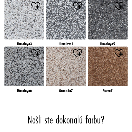
Himalaya3
Himalaya4
Himalaya5
Himalaya6
Granada7
Sierra7
Našli ste dokonalú farbu?