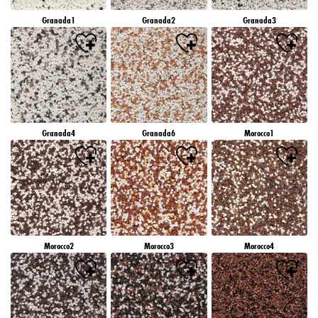
záujmov), na tejto webovej lokalite a v iných médiách (tretích strán) prostredníctvom
Granada1
Granada2
Granada3
zariadení, ktoré boli pridelené vám alebo vašej domácnosti, ako aj na meranie a
optimalizáciu úspešnosti reklamných kampaní..
Viac informácií o spracovaní vašich údajov nájdete v našom vyhlásení o ochrane
údajov, ktoré je uvedené v pätičke (časť "Cookies, pixely, odtlačky prstov a podobné
technológie"). Svoj súhlas môžete kedykoľvek odvolať s účinnosťou do budúcnosti
vypnutím súborov cookie na našej webovej stránke v časti "Nastavenia súborov cookie"
prepojenej v pätičke. Ďalšie informácie týkajúce sa súborov cookie používaných na tejto
webovej lokalite, najmä doby ich uchovávania, nájdete v podrobných informáciách o
Granada4
Granada6
Morocco1
jednotlivých súboroch cookie, ktoré sú k dispozícii po kliknutí na tlačidlo "upraviť"
nižšie".
Ak kliknete na "Upraviť", môžete nájsť viac informácií o spracovaní vašich
údajov/používaní súborov cookie a povoliť ich na jeden alebo viacero vyššie
uvedených účelov. Kliknutím na "Prijať všetko" súhlasíte s používaním súborov cookie,
ako aj so spracovaním vašich osobných údajov na všetky vyššie uvedené účely. Ak
kliknete na "Odmietnuť", budú sa používať len súbory cookie, ktoré sú technicky
nevyhnutné na poskytovanie tejto webovej stránky.
Morocco2
Morocco3
Morocco4