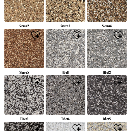
Sierra2
Sierra3
Sierra4
Sierra5
Tibet1
Tibet2
Tibet3
Tibet4
Tibet5