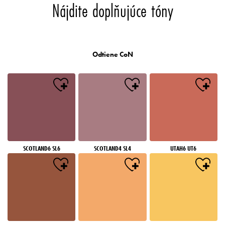
Nájdite doplňujúce tóny
Odtiene CoN
SCOTLAND6 SL6
SCOTLAND4 SL4
UTAH6 UT6