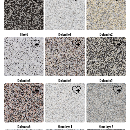
Tibet6
Dolomite1
Dolomite2
Dolomite3
Dolomite4
Dolomite5
Dolomite6
Himalaya1
Himalaya2