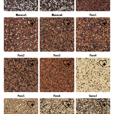
Morocco5
Morocco6
Peru1
Peru2
Peru3
Peru4
Peru5
Peru6
Sierra1