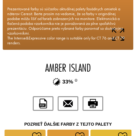
Prezentované farby sú súčasťou aktuálnej palety fasádnych omietok a
náterov Ceresit. Berte prosím na vedomie, že sa farby v originálnej
podobe môžu líšiť od farieb zobrazených na monitore. Elektronická a
tlačená podoba vzorkovníka nie je považovaná za plne spoľahlivú
prezentáciu. Odporúčame preto vybrané farby porovnať so skutočnými
vzorkovníkmi.
The Intense&Expressive color range is suitable only for CT 76 and CT 79
renders.
AMBER ISLAND
33%
POZRIEŤ ĎALŠIE FARBY Z TEJTO PALETY