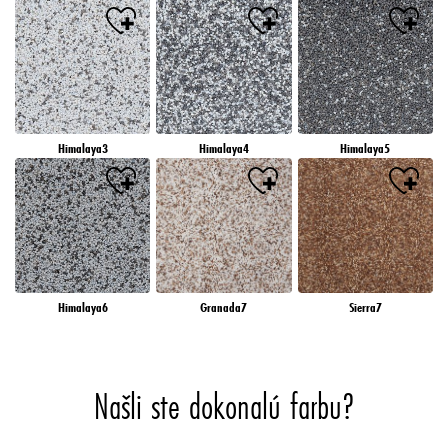
Himalaya3
Himalaya4
Himalaya5
Himalaya6
Granada7
Sierra7
Našli ste dokonalú farbu?