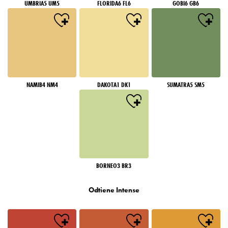
UMBRIA5 UM5
FLORIDA6 FL6
GOBI6 GB6
NAMIB4 NM4
DAKOTA1 DK1
SUMATRA5 SM5
BORNEO3 BR3
Odtiene Intense