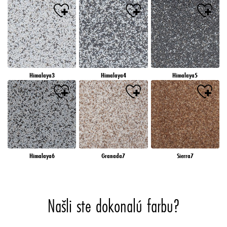
Himalaya3
Himalaya4
Himalaya5
Himalaya6
Granada7
Sierra7
Našli ste dokonalú farbu?