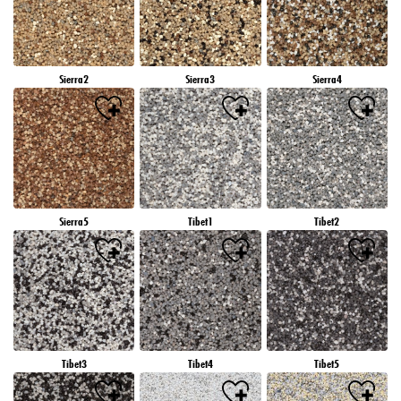
Sierra2
Sierra3
Sierra4
Sierra5
Tibet1
Tibet2
Tibet3
Tibet4
Tibet5