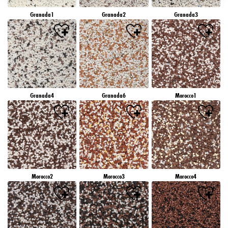
záujmov), na tejto webovej lokalite a v iných médiách (tretích strán) prostredníctvom
Granada1
Granada2
Granada3
zariadení, ktoré boli pridelené vám alebo vašej domácnosti, ako aj na meranie a
optimalizáciu úspešnosti reklamných kampaní..
Viac informácií o spracovaní vašich údajov nájdete v našom vyhlásení o ochrane
údajov, ktoré je uvedené v pätičke (časť "Cookies, pixely, odtlačky prstov a podobné
technológie"). Svoj súhlas môžete kedykoľvek odvolať s účinnosťou do budúcnosti
vypnutím súborov cookie na našej webovej stránke v časti "Nastavenia súborov cookie"
prepojenej v pätičke. Ďalšie informácie týkajúce sa súborov cookie používaných na tejto
webovej lokalite, najmä doby ich uchovávania, nájdete v podrobných informáciách o
Granada4
Granada6
Morocco1
jednotlivých súboroch cookie, ktoré sú k dispozícii po kliknutí na tlačidlo "upraviť"
nižšie".
Ak kliknete na "Upraviť", môžete nájsť viac informácií o spracovaní vašich
údajov/používaní súborov cookie a povoliť ich na jeden alebo viacero vyššie
uvedených účelov. Kliknutím na "Prijať všetko" súhlasíte s používaním súborov cookie,
ako aj so spracovaním vašich osobných údajov na všetky vyššie uvedené účely. Ak
kliknete na "Odmietnuť", budú sa používať len súbory cookie, ktoré sú technicky
nevyhnutné na poskytovanie tejto webovej stránky.
Morocco2
Morocco3
Morocco4