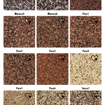
Morocco5
Morocco6
Peru1
Peru2
Peru3
Peru4
Peru5
Peru6
Sierra1