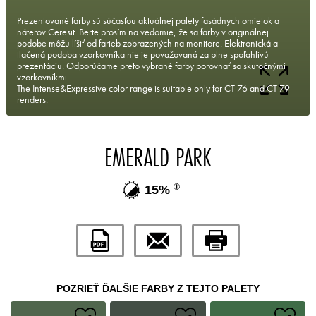
Prezentované farby sú súčasťou aktuálnej palety fasádnych omietok a
náterov Ceresit. Berte prosím na vedomie, že sa farby v originálnej
podobe môžu líšiť od farieb zobrazených na monitore. Elektronická a
tlačená podoba vzorkovníka nie je považovaná za plne spoľahlivú
prezentáciu. Odporúčame preto vybrané farby porovnať so skutočnými
vzorkovníkmi.
The Intense&Expressive color range is suitable only for CT 76 and CT 79
renders.
EMERALD PARK
15%
POZRIEŤ ĎALŠIE FARBY Z TEJTO PALETY