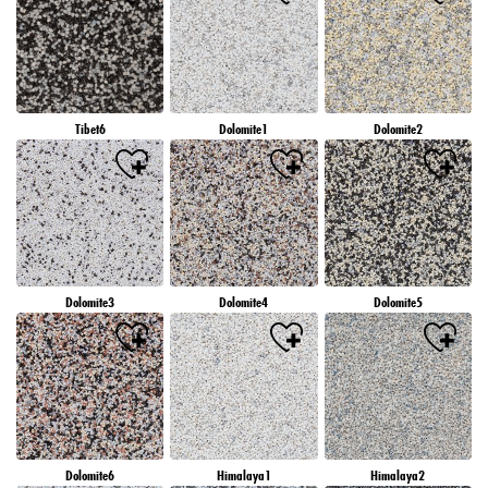
Tibet6
Dolomite1
Dolomite2
Dolomite3
Dolomite4
Dolomite5
Dolomite6
Himalaya1
Himalaya2