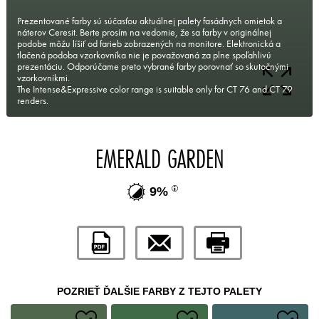
Prezentované farby sú súčasťou aktuálnej palety fasádnych omietok a
náterov Ceresit. Berte prosím na vedomie, že sa farby v originálnej
podobe môžu líšiť od farieb zobrazených na monitore. Elektronická a
tlačená podoba vzorkovníka nie je považovaná za plne spoľahlivú
prezentáciu. Odporúčame preto vybrané farby porovnať so skutočnými
vzorkovníkmi.
The Intense&Expressive color range is suitable only for CT 76 and CT 79
renders.
EMERALD GARDEN
9%
POZRIEŤ ĎALŠIE FARBY Z TEJTO PALETY