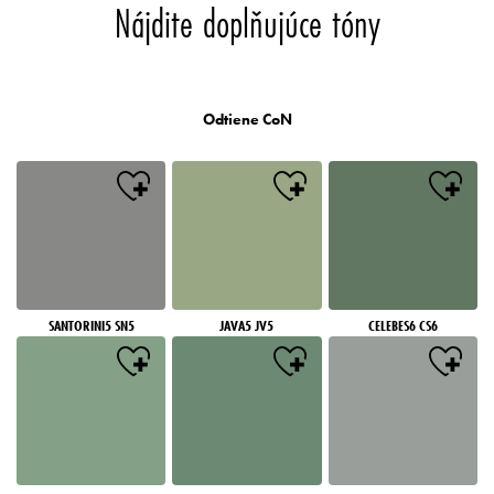
Nájdite doplňujúce tóny
Odtiene CoN
SANTORINI5 SN5
JAVA5 JV5
CELEBES6 CS6