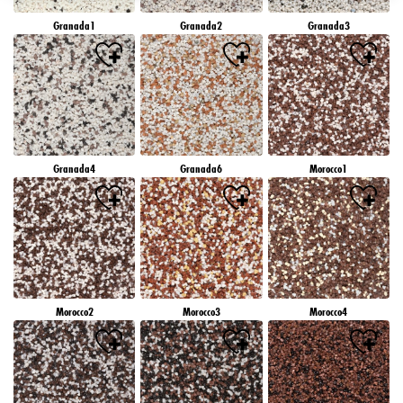
záujmov), na tejto webovej lokalite a v iných médiách (tretích strán) prostredníctvom
Granada1
Granada2
Granada3
zariadení, ktoré boli pridelené vám alebo vašej domácnosti, ako aj na meranie a
optimalizáciu úspešnosti reklamných kampaní..
Viac informácií o spracovaní vašich údajov nájdete v našom vyhlásení o ochrane
údajov, ktoré je uvedené v pätičke (časť "Cookies, pixely, odtlačky prstov a podobné
technológie"). Svoj súhlas môžete kedykoľvek odvolať s účinnosťou do budúcnosti
vypnutím súborov cookie na našej webovej stránke v časti "Nastavenia súborov cookie"
prepojenej v pätičke. Ďalšie informácie týkajúce sa súborov cookie používaných na tejto
webovej lokalite, najmä doby ich uchovávania, nájdete v podrobných informáciách o
Granada4
Granada6
Morocco1
jednotlivých súboroch cookie, ktoré sú k dispozícii po kliknutí na tlačidlo "upraviť"
nižšie".
Ak kliknete na "Upraviť", môžete nájsť viac informácií o spracovaní vašich
údajov/používaní súborov cookie a povoliť ich na jeden alebo viacero vyššie
uvedených účelov. Kliknutím na "Prijať všetko" súhlasíte s používaním súborov cookie,
ako aj so spracovaním vašich osobných údajov na všetky vyššie uvedené účely. Ak
kliknete na "Odmietnuť", budú sa používať len súbory cookie, ktoré sú technicky
nevyhnutné na poskytovanie tejto webovej stránky.
Morocco2
Morocco3
Morocco4