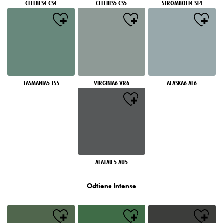
CELEBES4 CS4
CELEBES5 CS5
STROMBOLI4 ST4
TASMANIA5 TS5
VIRGINIA6 VR6
ALASKA6 AL6
ALATAU 5 AU5
Odtiene Intense