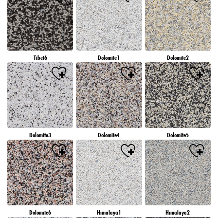
Tibet6
Dolomite1
Dolomite2
Dolomite3
Dolomite4
Dolomite5
Dolomite6
Himalaya1
Himalaya2