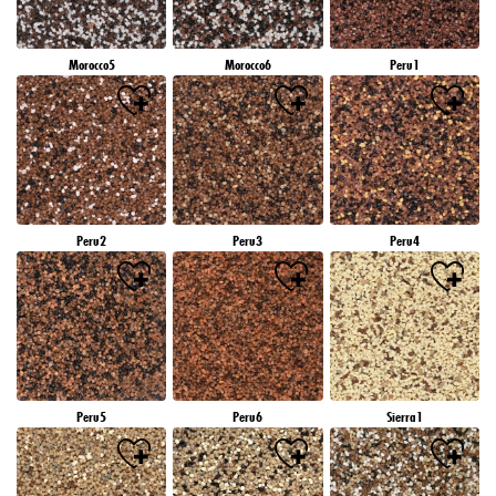
Morocco5
Morocco6
Peru1
Peru2
Peru3
Peru4
Peru5
Peru6
Sierra1