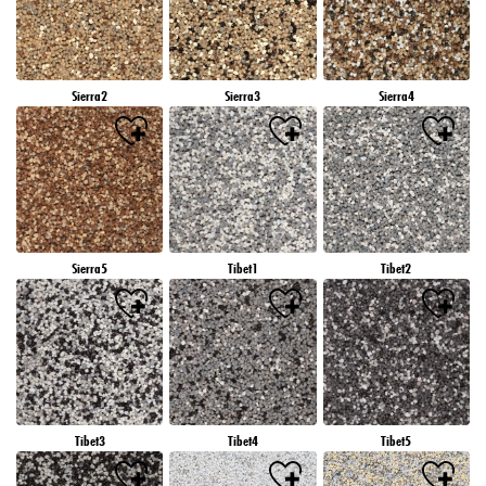
Sierra2
Sierra3
Sierra4
Sierra5
Tibet1
Tibet2
Tibet3
Tibet4
Tibet5