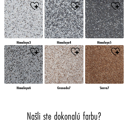
Himalaya3
Himalaya4
Himalaya5
Himalaya6
Granada7
Sierra7
Našli ste dokonalú farbu?