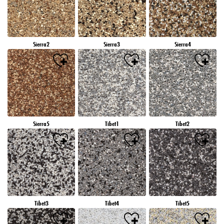
Sierra2
Sierra3
Sierra4
Sierra5
Tibet1
Tibet2
Tibet3
Tibet4
Tibet5