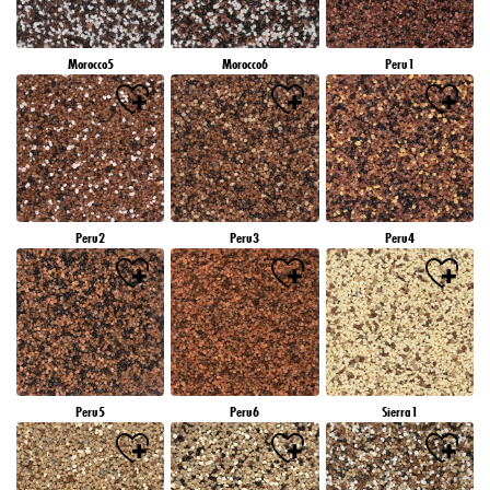
Morocco5
Morocco6
Peru1
Peru2
Peru3
Peru4
Peru5
Peru6
Sierra1