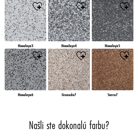
Himalaya3
Himalaya4
Himalaya5
Himalaya6
Granada7
Sierra7
Našli ste dokonalú farbu?