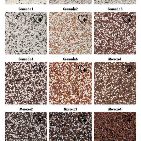
záujmov), na tejto webovej lokalite a v iných médiách (tretích strán) prostredníctvom
Granada1
Granada2
Granada3
zariadení, ktoré boli pridelené vám alebo vašej domácnosti, ako aj na meranie a
optimalizáciu úspešnosti reklamných kampaní..
Viac informácií o spracovaní vašich údajov nájdete v našom vyhlásení o ochrane
údajov, ktoré je uvedené v pätičke (časť "Cookies, pixely, odtlačky prstov a podobné
technológie"). Svoj súhlas môžete kedykoľvek odvolať s účinnosťou do budúcnosti
vypnutím súborov cookie na našej webovej stránke v časti "Nastavenia súborov cookie"
prepojenej v pätičke. Ďalšie informácie týkajúce sa súborov cookie používaných na tejto
webovej lokalite, najmä doby ich uchovávania, nájdete v podrobných informáciách o
Granada4
Granada6
Morocco1
jednotlivých súboroch cookie, ktoré sú k dispozícii po kliknutí na tlačidlo "upraviť"
nižšie".
Ak kliknete na "Upraviť", môžete nájsť viac informácií o spracovaní vašich
údajov/používaní súborov cookie a povoliť ich na jeden alebo viacero vyššie
uvedených účelov. Kliknutím na "Prijať všetko" súhlasíte s používaním súborov cookie,
ako aj so spracovaním vašich osobných údajov na všetky vyššie uvedené účely. Ak
kliknete na "Odmietnuť", budú sa používať len súbory cookie, ktoré sú technicky
nevyhnutné na poskytovanie tejto webovej stránky.
Morocco2
Morocco3
Morocco4