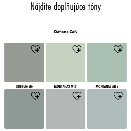
Nájdite doplňujúce tóny
Odtiene CoN
SIBERIA6 SI6
MONTANA3 MT3
MONTANA5 MT5