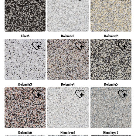
Tibet6
Dolomite1
Dolomite2
Dolomite3
Dolomite4
Dolomite5
Dolomite6
Himalaya1
Himalaya2