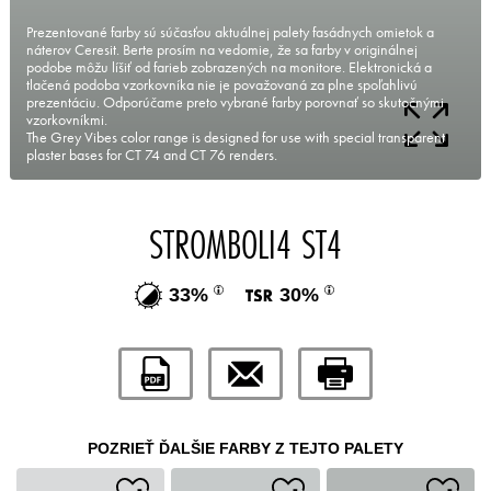
Prezentované farby sú súčasťou aktuálnej palety fasádnych omietok a
náterov Ceresit. Berte prosím na vedomie, že sa farby v originálnej
podobe môžu líšiť od farieb zobrazených na monitore. Elektronická a
tlačená podoba vzorkovníka nie je považovaná za plne spoľahlivú
prezentáciu. Odporúčame preto vybrané farby porovnať so skutočnými
vzorkovníkmi.
The Grey Vibes color range is designed for use with special transparent
plaster bases for CT 74 and CT 76 renders.
STROMBOLI4 ST4
33%
30%
POZRIEŤ ĎALŠIE FARBY Z TEJTO PALETY