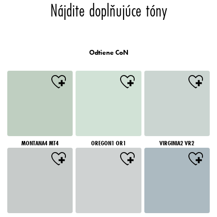
Nájdite doplňujúce tóny
Odtiene CoN
MONTANA4 MT4
OREGON1 OR1
VIRGINIA2 VR2