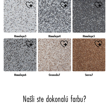
Himalaya3
Himalaya4
Himalaya5
Himalaya6
Granada7
Sierra7
Našli ste dokonalú farbu?