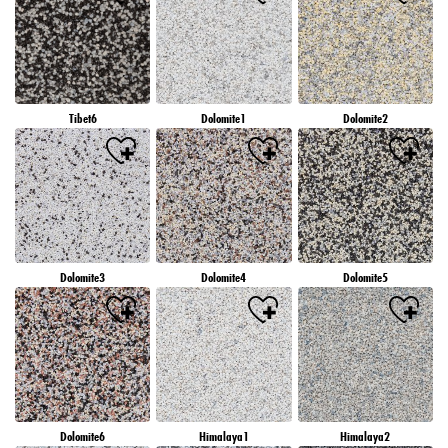
Tibet6
Dolomite1
Dolomite2
Dolomite3
Dolomite4
Dolomite5
Dolomite6
Himalaya1
Himalaya2