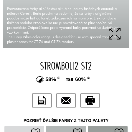
Prezentované farby sú súčasťou aktuálnej palety fasádnych omietok a
náterov Ceresit. Berte prosím na vedomie, že sa farby v originálnej
podobe môžu líšiť od farieb zobrazených na monitore. Elektronická a
tlačená podoba vzorkovníka nie je považovaná za plne spoľahlivú
prezentáciu. Odporúčame preto vybrané farby porovnať so skutočnými
vzorkovníkmi.
The Grey Vibes color range is designed for use with special transparent
plaster bases for CT 74 and CT 76 renders.
STROMBOLI2 ST2
58%
60%
POZRIEŤ ĎALŠIE FARBY Z TEJTO PALETY