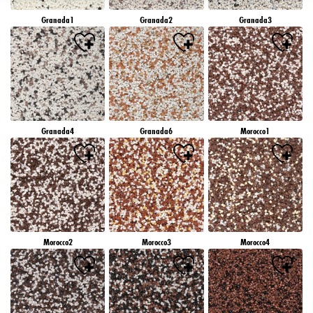
záujmov), na tejto webovej lokalite a v iných médiách (tretích strán) prostredníctvom
Granada1
Granada2
Granada3
zariadení, ktoré boli pridelené vám alebo vašej domácnosti, ako aj na meranie a
optimalizáciu úspešnosti reklamných kampaní..
Viac informácií o spracovaní vašich údajov nájdete v našom vyhlásení o ochrane
údajov, ktoré je uvedené v pätičke (časť "Cookies, pixely, odtlačky prstov a podobné
technológie"). Svoj súhlas môžete kedykoľvek odvolať s účinnosťou do budúcnosti
vypnutím súborov cookie na našej webovej stránke v časti "Nastavenia súborov cookie"
prepojenej v pätičke. Ďalšie informácie týkajúce sa súborov cookie používaných na tejto
webovej lokalite, najmä doby ich uchovávania, nájdete v podrobných informáciách o
Granada4
Granada6
Morocco1
jednotlivých súboroch cookie, ktoré sú k dispozícii po kliknutí na tlačidlo "upraviť"
nižšie".
Ak kliknete na "Upraviť", môžete nájsť viac informácií o spracovaní vašich
údajov/používaní súborov cookie a povoliť ich na jeden alebo viacero vyššie
uvedených účelov. Kliknutím na "Prijať všetko" súhlasíte s používaním súborov cookie,
ako aj so spracovaním vašich osobných údajov na všetky vyššie uvedené účely. Ak
kliknete na "Odmietnuť", budú sa používať len súbory cookie, ktoré sú technicky
nevyhnutné na poskytovanie tejto webovej stránky.
Morocco2
Morocco3
Morocco4