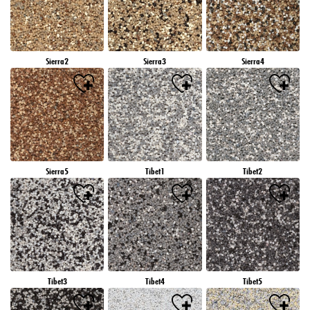
Sierra2
Sierra3
Sierra4
Sierra5
Tibet1
Tibet2
Tibet3
Tibet4
Tibet5