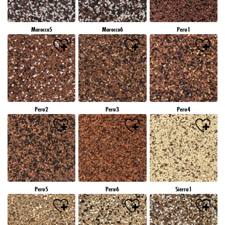
Morocco5
Morocco6
Peru1
Peru2
Peru3
Peru4
Peru5
Peru6
Sierra1