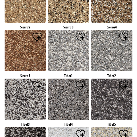
Sierra2
Sierra3
Sierra4
Sierra5
Tibet1
Tibet2
Tibet3
Tibet4
Tibet5