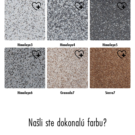
Himalaya3
Himalaya4
Himalaya5
Himalaya6
Granada7
Sierra7
Našli ste dokonalú farbu?