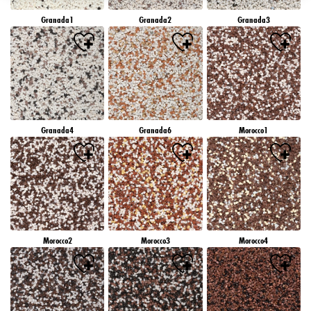
záujmov), na tejto webovej lokalite a v iných médiách (tretích strán) prostredníctvom
Granada1
Granada2
Granada3
zariadení, ktoré boli pridelené vám alebo vašej domácnosti, ako aj na meranie a
optimalizáciu úspešnosti reklamných kampaní..
Viac informácií o spracovaní vašich údajov nájdete v našom vyhlásení o ochrane
údajov, ktoré je uvedené v pätičke (časť "Cookies, pixely, odtlačky prstov a podobné
technológie"). Svoj súhlas môžete kedykoľvek odvolať s účinnosťou do budúcnosti
vypnutím súborov cookie na našej webovej stránke v časti "Nastavenia súborov cookie"
prepojenej v pätičke. Ďalšie informácie týkajúce sa súborov cookie používaných na tejto
webovej lokalite, najmä doby ich uchovávania, nájdete v podrobných informáciách o
Granada4
Granada6
Morocco1
jednotlivých súboroch cookie, ktoré sú k dispozícii po kliknutí na tlačidlo "upraviť"
nižšie".
Ak kliknete na "Upraviť", môžete nájsť viac informácií o spracovaní vašich
údajov/používaní súborov cookie a povoliť ich na jeden alebo viacero vyššie
uvedených účelov. Kliknutím na "Prijať všetko" súhlasíte s používaním súborov cookie,
ako aj so spracovaním vašich osobných údajov na všetky vyššie uvedené účely. Ak
kliknete na "Odmietnuť", budú sa používať len súbory cookie, ktoré sú technicky
nevyhnutné na poskytovanie tejto webovej stránky.
Morocco2
Morocco3
Morocco4