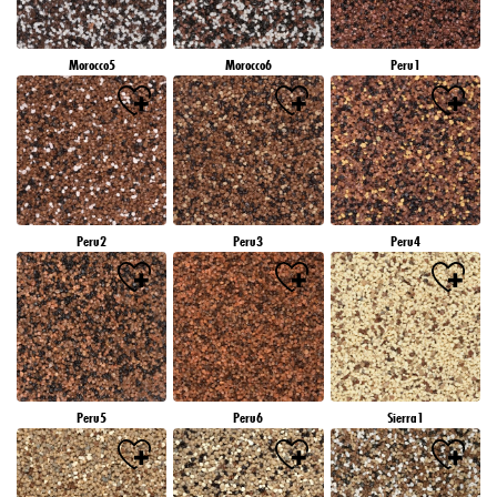
Morocco5
Morocco6
Peru1
Peru2
Peru3
Peru4
Peru5
Peru6
Sierra1