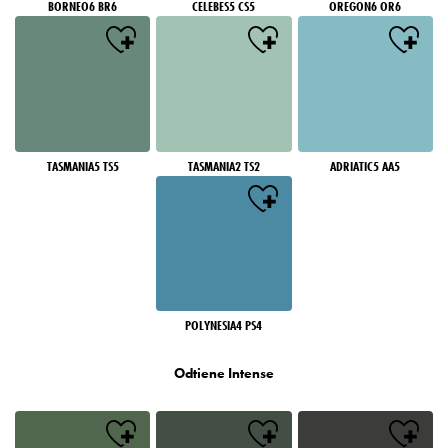
BORNEO6 BR6
CELEBES5 CS5
OREGON6 OR6
TASMANIA5 TS5
TASMANIA2 TS2
ADRIATIC5 AA5
POLYNESIA4 PS4
Odtiene Intense