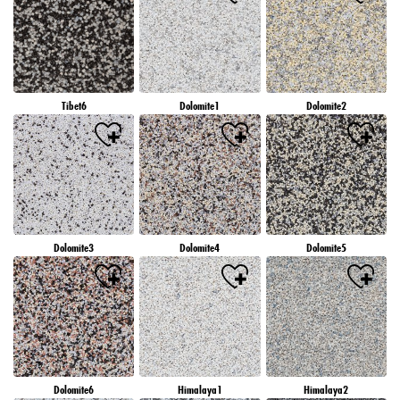
Tibet6
Dolomite1
Dolomite2
Dolomite3
Dolomite4
Dolomite5
Dolomite6
Himalaya1
Himalaya2