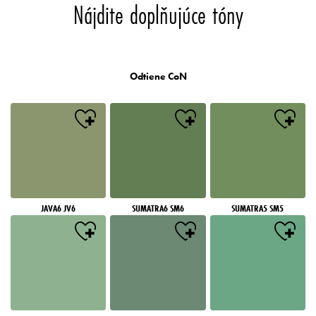
Nájdite doplňujúce tóny
Odtiene CoN
JAVA6 JV6
SUMATRA6 SM6
SUMATRA5 SM5