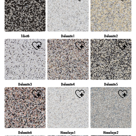
Tibet6
Dolomite1
Dolomite2
Dolomite3
Dolomite4
Dolomite5
Dolomite6
Himalaya1
Himalaya2