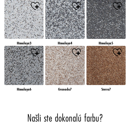
Himalaya3
Himalaya4
Himalaya5
Himalaya6
Granada7
Sierra7
Našli ste dokonalú farbu?