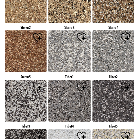
Sierra2
Sierra3
Sierra4
Sierra5
Tibet1
Tibet2
Tibet3
Tibet4
Tibet5