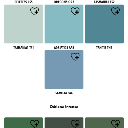
CELEBES5 CS5
OREGON5 OR5
TASMANIA2 TS2
TASMANIA1 TS1
ADRIATIC5 AA5
TAHITI4 TH4
SAMOA4 SA4
Odtiene Intense