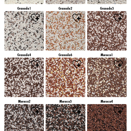
záujmov), na tejto webovej lokalite a v iných médiách (tretích strán) prostredníctvom
Granada1
Granada2
Granada3
zariadení, ktoré boli pridelené vám alebo vašej domácnosti, ako aj na meranie a
optimalizáciu úspešnosti reklamných kampaní..
Viac informácií o spracovaní vašich údajov nájdete v našom vyhlásení o ochrane
údajov, ktoré je uvedené v pätičke (časť "Cookies, pixely, odtlačky prstov a podobné
technológie"). Svoj súhlas môžete kedykoľvek odvolať s účinnosťou do budúcnosti
vypnutím súborov cookie na našej webovej stránke v časti "Nastavenia súborov cookie"
prepojenej v pätičke. Ďalšie informácie týkajúce sa súborov cookie používaných na tejto
webovej lokalite, najmä doby ich uchovávania, nájdete v podrobných informáciách o
Granada4
Granada6
Morocco1
jednotlivých súboroch cookie, ktoré sú k dispozícii po kliknutí na tlačidlo "upraviť"
nižšie".
Ak kliknete na "Upraviť", môžete nájsť viac informácií o spracovaní vašich
údajov/používaní súborov cookie a povoliť ich na jeden alebo viacero vyššie
uvedených účelov. Kliknutím na "Prijať všetko" súhlasíte s používaním súborov cookie,
ako aj so spracovaním vašich osobných údajov na všetky vyššie uvedené účely. Ak
kliknete na "Odmietnuť", budú sa používať len súbory cookie, ktoré sú technicky
nevyhnutné na poskytovanie tejto webovej stránky.
Morocco2
Morocco3
Morocco4