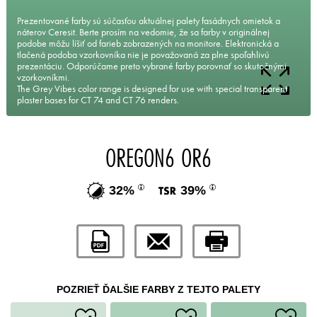
Prezentované farby sú súčasťou aktuálnej palety fasádnych omietok a
náterov Ceresit. Berte prosím na vedomie, že sa farby v originálnej
podobe môžu líšiť od farieb zobrazených na monitore. Elektronická a
tlačená podoba vzorkovníka nie je považovaná za plne spoľahlivú
prezentáciu. Odporúčame preto vybrané farby porovnať so skutočnými
vzorkovníkmi.
The Grey Vibes color range is designed for use with special transparent
plaster bases for CT 74 and CT 76 renders.
OREGON6 OR6
32%
39%
POZRIEŤ ĎALŠIE FARBY Z TEJTO PALETY