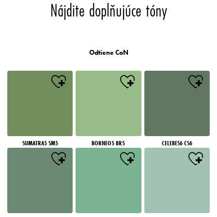
Nájdite doplňujúce tóny
Odtiene CoN
SUMATRA5 SM5
BORNEO5 BR5
CELEBES6 CS6