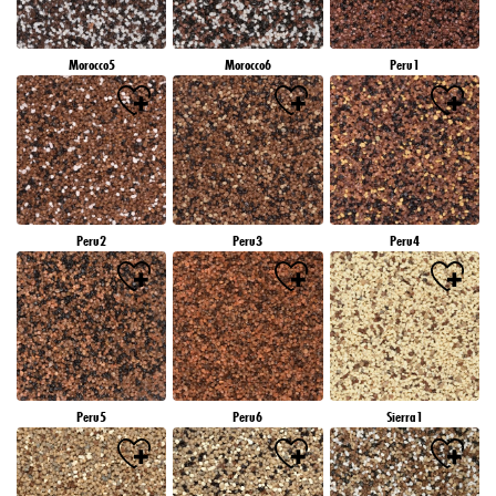
Morocco5
Morocco6
Peru1
Peru2
Peru3
Peru4
Peru5
Peru6
Sierra1