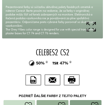
Prezentované farby sú súčasťou aktuálnej palety fasádnych omietok a
náterov Ceresit. Berte prosím na vedomie, že sa farby v originálnej
podobe môžu líšiť od farieb zobrazených na monitore. Elektronická a
tlačená podoba vzorkovníka nie je považovaná za plne spoľahlivú
prezentáciu. Odporúčame preto vybrané farby porovnať so skutočnými
vzorkovníkmi.
The Grey Vibes color range is designed for use with special transparent
plaster bases for CT 74 and CT 76 renders.
CELEBES2 CS2
50%
47%
POZRIEŤ ĎALŠIE FARBY Z TEJTO PALETY