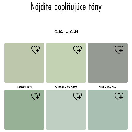
Nájdite doplňujúce tóny
Odtiene CoN
JAVA3 JV3
SUMATRA2 SM2
SIBERIA6 SI6