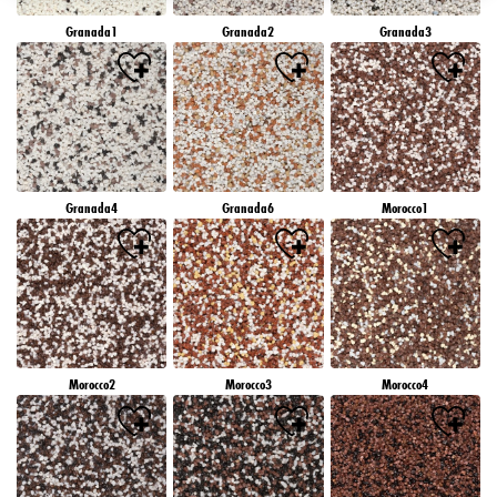
záujmov), na tejto webovej lokalite a v iných médiách (tretích strán) prostredníctvom
Granada1
Granada2
Granada3
zariadení, ktoré boli pridelené vám alebo vašej domácnosti, ako aj na meranie a
optimalizáciu úspešnosti reklamných kampaní..
Viac informácií o spracovaní vašich údajov nájdete v našom vyhlásení o ochrane
údajov, ktoré je uvedené v pätičke (časť "Cookies, pixely, odtlačky prstov a podobné
technológie"). Svoj súhlas môžete kedykoľvek odvolať s účinnosťou do budúcnosti
vypnutím súborov cookie na našej webovej stránke v časti "Nastavenia súborov cookie"
prepojenej v pätičke. Ďalšie informácie týkajúce sa súborov cookie používaných na tejto
webovej lokalite, najmä doby ich uchovávania, nájdete v podrobných informáciách o
Granada4
Granada6
Morocco1
jednotlivých súboroch cookie, ktoré sú k dispozícii po kliknutí na tlačidlo "upraviť"
nižšie".
Ak kliknete na "Upraviť", môžete nájsť viac informácií o spracovaní vašich
údajov/používaní súborov cookie a povoliť ich na jeden alebo viacero vyššie
uvedených účelov. Kliknutím na "Prijať všetko" súhlasíte s používaním súborov cookie,
ako aj so spracovaním vašich osobných údajov na všetky vyššie uvedené účely. Ak
kliknete na "Odmietnuť", budú sa používať len súbory cookie, ktoré sú technicky
nevyhnutné na poskytovanie tejto webovej stránky.
Morocco2
Morocco3
Morocco4