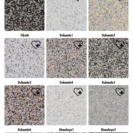
Tibet6
Dolomite1
Dolomite2
Dolomite3
Dolomite4
Dolomite5
Dolomite6
Himalaya1
Himalaya2