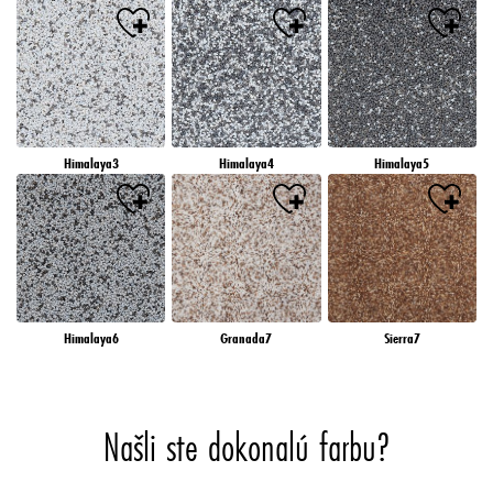
Himalaya3
Himalaya4
Himalaya5
Himalaya6
Granada7
Sierra7
Našli ste dokonalú farbu?