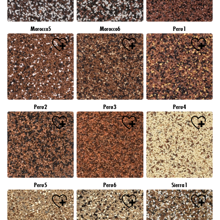
Morocco5
Morocco6
Peru1
Peru2
Peru3
Peru4
Peru5
Peru6
Sierra1