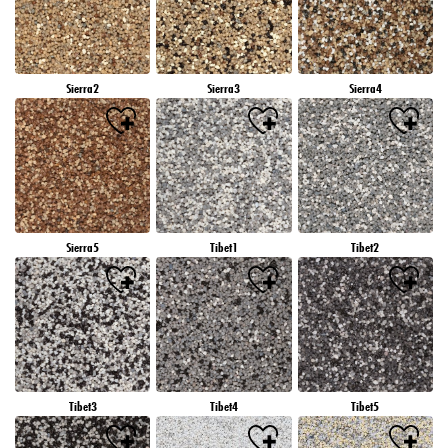
Sierra2
Sierra3
Sierra4
Sierra5
Tibet1
Tibet2
Tibet3
Tibet4
Tibet5