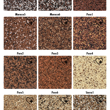
Morocco5
Morocco6
Peru1
Peru2
Peru3
Peru4
Peru5
Peru6
Sierra1