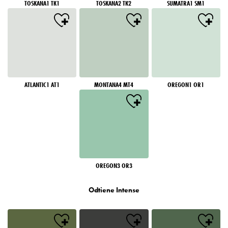
TOSKANA1 TK1
TOSKANA2 TK2
SUMATRA1 SM1
ATLANTIC1 AT1
MONTANA4 MT4
OREGON1 OR1
OREGON3 OR3
Odtiene Intense