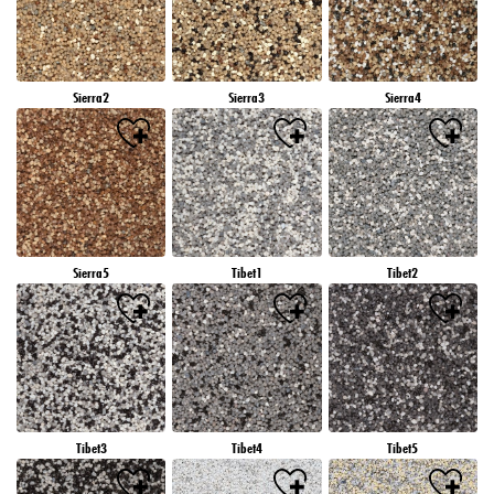
Sierra2
Sierra3
Sierra4
Sierra5
Tibet1
Tibet2
Tibet3
Tibet4
Tibet5