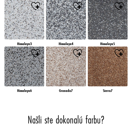
Himalaya3
Himalaya4
Himalaya5
Himalaya6
Granada7
Sierra7
Našli ste dokonalú farbu?