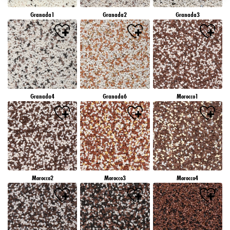
záujmov), na tejto webovej lokalite a v iných médiách (tretích strán) prostredníctvom
Granada1
Granada2
Granada3
zariadení, ktoré boli pridelené vám alebo vašej domácnosti, ako aj na meranie a
optimalizáciu úspešnosti reklamných kampaní..
Viac informácií o spracovaní vašich údajov nájdete v našom vyhlásení o ochrane
údajov, ktoré je uvedené v pätičke (časť "Cookies, pixely, odtlačky prstov a podobné
technológie"). Svoj súhlas môžete kedykoľvek odvolať s účinnosťou do budúcnosti
vypnutím súborov cookie na našej webovej stránke v časti "Nastavenia súborov cookie"
prepojenej v pätičke. Ďalšie informácie týkajúce sa súborov cookie používaných na tejto
webovej lokalite, najmä doby ich uchovávania, nájdete v podrobných informáciách o
Granada4
Granada6
Morocco1
jednotlivých súboroch cookie, ktoré sú k dispozícii po kliknutí na tlačidlo "upraviť"
nižšie".
Ak kliknete na "Upraviť", môžete nájsť viac informácií o spracovaní vašich
údajov/používaní súborov cookie a povoliť ich na jeden alebo viacero vyššie
uvedených účelov. Kliknutím na "Prijať všetko" súhlasíte s používaním súborov cookie,
ako aj so spracovaním vašich osobných údajov na všetky vyššie uvedené účely. Ak
kliknete na "Odmietnuť", budú sa používať len súbory cookie, ktoré sú technicky
nevyhnutné na poskytovanie tejto webovej stránky.
Morocco2
Morocco3
Morocco4