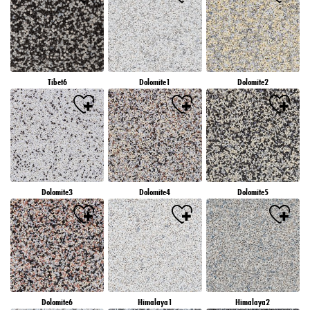
Tibet6
Dolomite1
Dolomite2
Dolomite3
Dolomite4
Dolomite5
Dolomite6
Himalaya1
Himalaya2