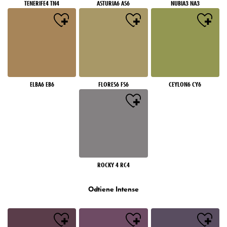
TENERIFE4 TN4
ASTURIA6 AS6
NUBIA3 NA3
ELBA6 EB6
FLORES6 FS6
CEYLON6 CY6
ROCKY 4 RC4
Odtiene Intense