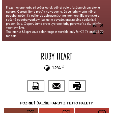
Prezentované farby sú súčasťou aktuálnej palety fasádnych omietok a
náterov Ceresit. Berte prosím na vedomie, že sa farby v originálnej
podobe môžu líšiť od farieb zobrazených na monitore. Elektronická a
tlačená podoba vzorkovníka nie je považovaná za plne spoľahlivú
prezentáciu. Odporúčame preto vybrané farby porovnať so skutočnými
vzorkovníkmi.
The Intense&Expressive color range is suitable only for CT 76 and CT 79
renders.
RUBY HEART
12%
POZRIEŤ ĎALŠIE FARBY Z TEJTO PALETY