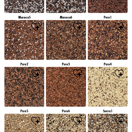
Morocco5
Morocco6
Peru1
Peru2
Peru3
Peru4
Peru5
Peru6
Sierra1