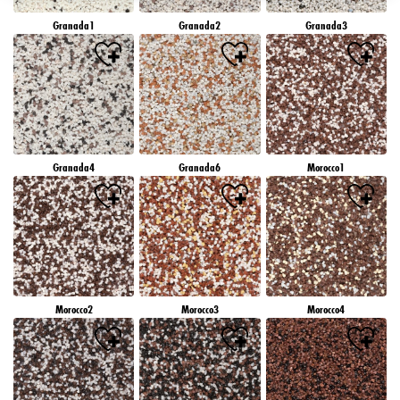
záujmov), na tejto webovej lokalite a v iných médiách (tretích strán) prostredníctvom
Granada1
Granada2
Granada3
zariadení, ktoré boli pridelené vám alebo vašej domácnosti, ako aj na meranie a
optimalizáciu úspešnosti reklamných kampaní..
Viac informácií o spracovaní vašich údajov nájdete v našom vyhlásení o ochrane
údajov, ktoré je uvedené v pätičke (časť "Cookies, pixely, odtlačky prstov a podobné
technológie"). Svoj súhlas môžete kedykoľvek odvolať s účinnosťou do budúcnosti
vypnutím súborov cookie na našej webovej stránke v časti "Nastavenia súborov cookie"
prepojenej v pätičke. Ďalšie informácie týkajúce sa súborov cookie používaných na tejto
webovej lokalite, najmä doby ich uchovávania, nájdete v podrobných informáciách o
Granada4
Granada6
Morocco1
jednotlivých súboroch cookie, ktoré sú k dispozícii po kliknutí na tlačidlo "upraviť"
nižšie".
Ak kliknete na "Upraviť", môžete nájsť viac informácií o spracovaní vašich
údajov/používaní súborov cookie a povoliť ich na jeden alebo viacero vyššie
uvedených účelov. Kliknutím na "Prijať všetko" súhlasíte s používaním súborov cookie,
ako aj so spracovaním vašich osobných údajov na všetky vyššie uvedené účely. Ak
kliknete na "Odmietnuť", budú sa používať len súbory cookie, ktoré sú technicky
nevyhnutné na poskytovanie tejto webovej stránky.
Morocco2
Morocco3
Morocco4