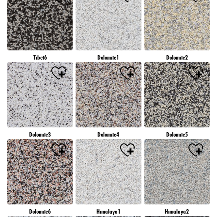
Tibet6
Dolomite1
Dolomite2
Dolomite3
Dolomite4
Dolomite5
Dolomite6
Himalaya1
Himalaya2