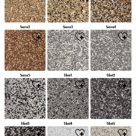
Sierra2
Sierra3
Sierra4
Sierra5
Tibet1
Tibet2
Tibet3
Tibet4
Tibet5