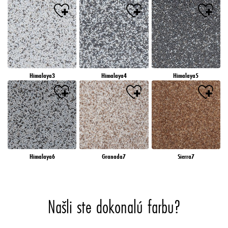
Himalaya3
Himalaya4
Himalaya5
Himalaya6
Granada7
Sierra7
Našli ste dokonalú farbu?