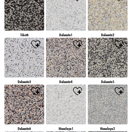
Tibet6
Dolomite1
Dolomite2
Dolomite3
Dolomite4
Dolomite5
Dolomite6
Himalaya1
Himalaya2