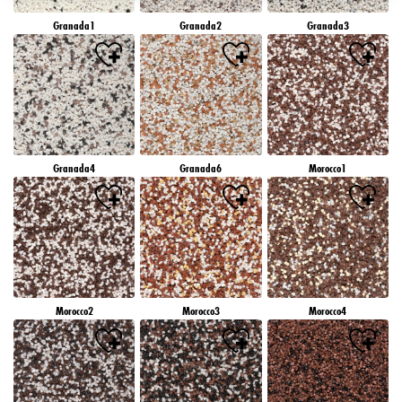
záujmov), na tejto webovej lokalite a v iných médiách (tretích strán) prostredníctvom
Granada1
Granada2
Granada3
zariadení, ktoré boli pridelené vám alebo vašej domácnosti, ako aj na meranie a
optimalizáciu úspešnosti reklamných kampaní..
Viac informácií o spracovaní vašich údajov nájdete v našom vyhlásení o ochrane
údajov, ktoré je uvedené v pätičke (časť "Cookies, pixely, odtlačky prstov a podobné
technológie"). Svoj súhlas môžete kedykoľvek odvolať s účinnosťou do budúcnosti
vypnutím súborov cookie na našej webovej stránke v časti "Nastavenia súborov cookie"
prepojenej v pätičke. Ďalšie informácie týkajúce sa súborov cookie používaných na tejto
webovej lokalite, najmä doby ich uchovávania, nájdete v podrobných informáciách o
Granada4
Granada6
Morocco1
jednotlivých súboroch cookie, ktoré sú k dispozícii po kliknutí na tlačidlo "upraviť"
nižšie".
Ak kliknete na "Upraviť", môžete nájsť viac informácií o spracovaní vašich
údajov/používaní súborov cookie a povoliť ich na jeden alebo viacero vyššie
uvedených účelov. Kliknutím na "Prijať všetko" súhlasíte s používaním súborov cookie,
ako aj so spracovaním vašich osobných údajov na všetky vyššie uvedené účely. Ak
kliknete na "Odmietnuť", budú sa používať len súbory cookie, ktoré sú technicky
nevyhnutné na poskytovanie tejto webovej stránky.
Morocco2
Morocco3
Morocco4