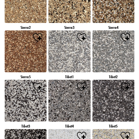
Sierra2
Sierra3
Sierra4
Sierra5
Tibet1
Tibet2
Tibet3
Tibet4
Tibet5