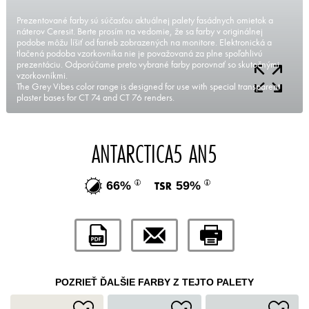
Prezentované farby sú súčasťou aktuálnej palety fasádnych omietok a
náterov Ceresit. Berte prosím na vedomie, že sa farby v originálnej
podobe môžu líšiť od farieb zobrazených na monitore. Elektronická a
tlačená podoba vzorkovníka nie je považovaná za plne spoľahlivú
prezentáciu. Odporúčame preto vybrané farby porovnať so skutočnými
vzorkovníkmi.
The Grey Vibes color range is designed for use with special transparent
plaster bases for CT 74 and CT 76 renders.
ANTARCTICA5 AN5
66%
59%
POZRIEŤ ĎALŠIE FARBY Z TEJTO PALETY