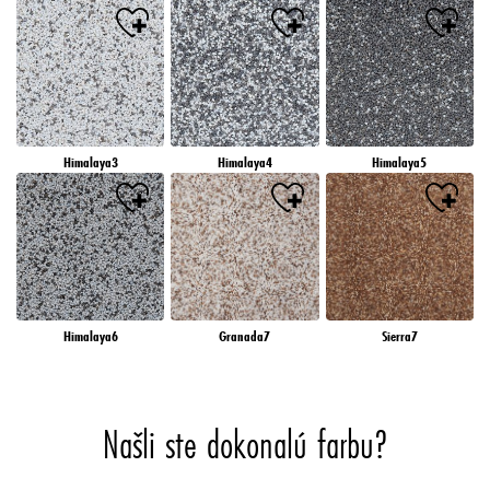
Himalaya3
Himalaya4
Himalaya5
Himalaya6
Granada7
Sierra7
Našli ste dokonalú farbu?