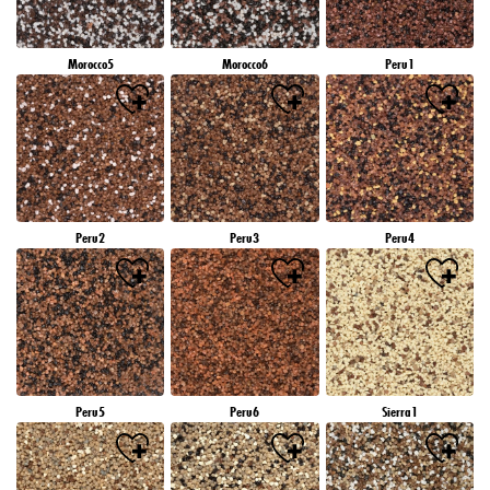
Morocco5
Morocco6
Peru1
Peru2
Peru3
Peru4
Peru5
Peru6
Sierra1