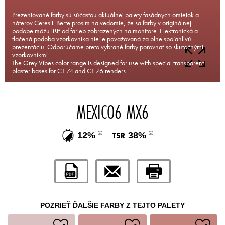
Prezentované farby sú súčasťou aktuálnej palety fasádnych omietok a
náterov Ceresit. Berte prosím na vedomie, že sa farby v originálnej
podobe môžu líšiť od farieb zobrazených na monitore. Elektronická a
tlačená podoba vzorkovníka nie je považovaná za plne spoľahlivú
prezentáciu. Odporúčame preto vybrané farby porovnať so skutočnými
vzorkovníkmi.
The Grey Vibes color range is designed for use with special transparent
plaster bases for CT 74 and CT 76 renders.
MEXICO6 MX6
12%
38%
POZRIEŤ ĎALŠIE FARBY Z TEJTO PALETY