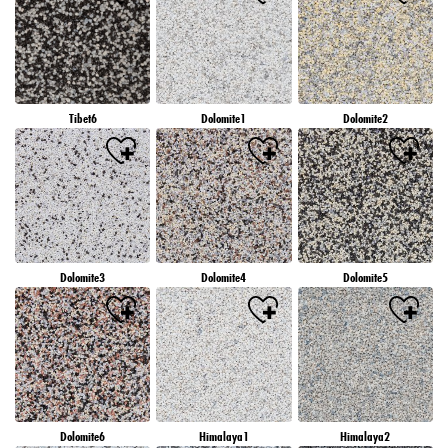
Tibet6
Dolomite1
Dolomite2
Dolomite3
Dolomite4
Dolomite5
Dolomite6
Himalaya1
Himalaya2