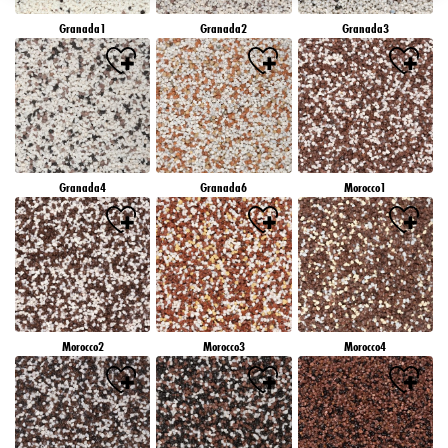
záujmov), na tejto webovej lokalite a v iných médiách (tretích strán) prostredníctvom
Granada1
Granada2
Granada3
zariadení, ktoré boli pridelené vám alebo vašej domácnosti, ako aj na meranie a
optimalizáciu úspešnosti reklamných kampaní..
Viac informácií o spracovaní vašich údajov nájdete v našom vyhlásení o ochrane
údajov, ktoré je uvedené v pätičke (časť "Cookies, pixely, odtlačky prstov a podobné
technológie"). Svoj súhlas môžete kedykoľvek odvolať s účinnosťou do budúcnosti
vypnutím súborov cookie na našej webovej stránke v časti "Nastavenia súborov cookie"
prepojenej v pätičke. Ďalšie informácie týkajúce sa súborov cookie používaných na tejto
webovej lokalite, najmä doby ich uchovávania, nájdete v podrobných informáciách o
Granada4
Granada6
Morocco1
jednotlivých súboroch cookie, ktoré sú k dispozícii po kliknutí na tlačidlo "upraviť"
nižšie".
Ak kliknete na "Upraviť", môžete nájsť viac informácií o spracovaní vašich
údajov/používaní súborov cookie a povoliť ich na jeden alebo viacero vyššie
uvedených účelov. Kliknutím na "Prijať všetko" súhlasíte s používaním súborov cookie,
ako aj so spracovaním vašich osobných údajov na všetky vyššie uvedené účely. Ak
kliknete na "Odmietnuť", budú sa používať len súbory cookie, ktoré sú technicky
nevyhnutné na poskytovanie tejto webovej stránky.
Morocco2
Morocco3
Morocco4