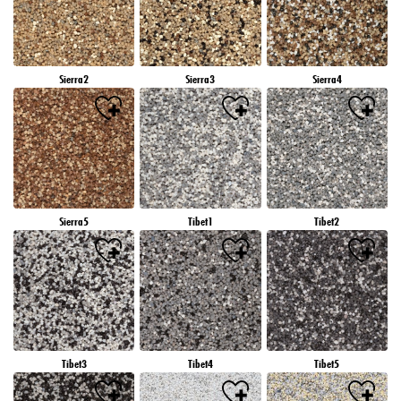
Sierra2
Sierra3
Sierra4
Sierra5
Tibet1
Tibet2
Tibet3
Tibet4
Tibet5