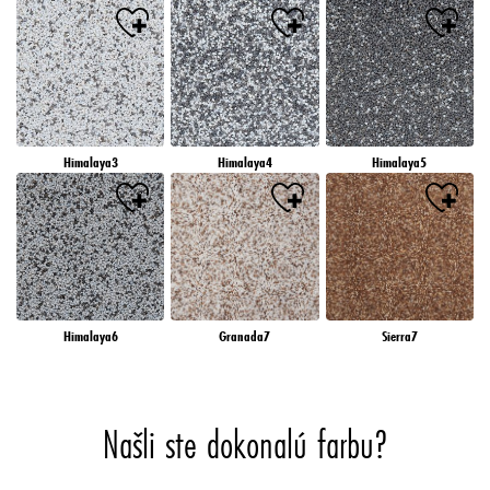
Himalaya3
Himalaya4
Himalaya5
Himalaya6
Granada7
Sierra7
Našli ste dokonalú farbu?