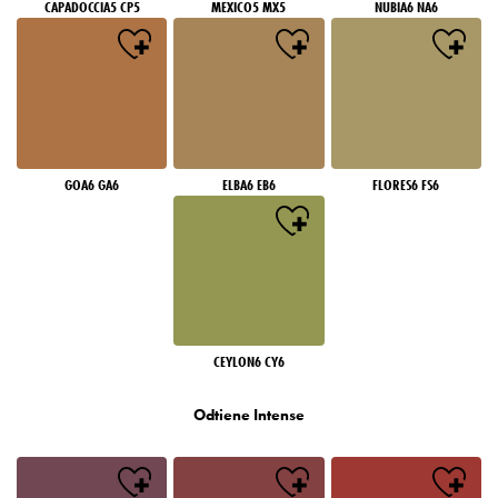
CAPADOCCIA5 CP5
MEXICO5 MX5
NUBIA6 NA6
GOA6 GA6
ELBA6 EB6
FLORES6 FS6
CEYLON6 CY6
Odtiene Intense