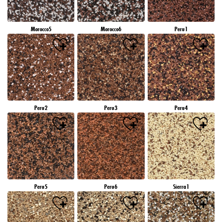
Morocco5
Morocco6
Peru1
Peru2
Peru3
Peru4
Peru5
Peru6
Sierra1