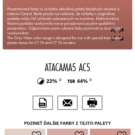
Prezentované farby sú súčasťou aktuálnej palety fasádnych omietok a
náterov Ceresit. Berte prosím na vedomie, že sa farby v originálnej
podobe môžu líšiť od farieb zobrazených na monitore. Elektronická a
tlačená podoba vzorkovníka nie je považovaná za plne spoľahlivú
prezentáciu. Odporúčame preto vybrané farby porovnať so skutočnými
vzorkovníkmi.
The Grey Vibes color range is designed for use with special transparent
plaster bases for CT 74 and CT 76 renders.
ATACAMA5 AC5
22%
44%
POZRIEŤ ĎALŠIE FARBY Z TEJTO PALETY