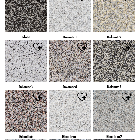
Tibet6
Dolomite1
Dolomite2
Dolomite3
Dolomite4
Dolomite5
Dolomite6
Himalaya1
Himalaya2