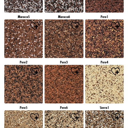
Morocco5
Morocco6
Peru1
Peru2
Peru3
Peru4
Peru5
Peru6
Sierra1