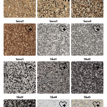
Sierra2
Sierra3
Sierra4
Sierra5
Tibet1
Tibet2
Tibet3
Tibet4
Tibet5