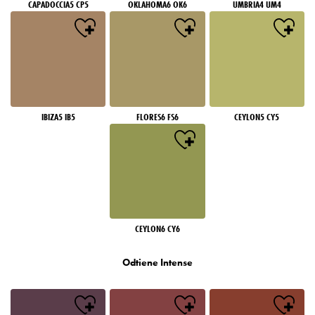
CAPADOCCIA5 CP5
OKLAHOMA6 OK6
UMBRIA4 UM4
IBIZA5 IB5
FLORES6 FS6
CEYLON5 CY5
CEYLON6 CY6
Odtiene Intense