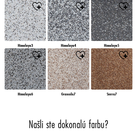
Himalaya3
Himalaya4
Himalaya5
Himalaya6
Granada7
Sierra7
Našli ste dokonalú farbu?