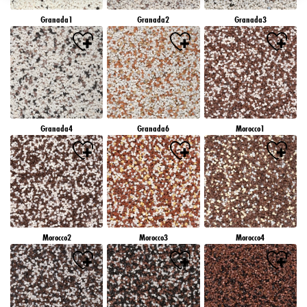
záujmov), na tejto webovej lokalite a v iných médiách (tretích strán) prostredníctvom
Granada1
Granada2
Granada3
zariadení, ktoré boli pridelené vám alebo vašej domácnosti, ako aj na meranie a
optimalizáciu úspešnosti reklamných kampaní..
Viac informácií o spracovaní vašich údajov nájdete v našom vyhlásení o ochrane
údajov, ktoré je uvedené v pätičke (časť "Cookies, pixely, odtlačky prstov a podobné
technológie"). Svoj súhlas môžete kedykoľvek odvolať s účinnosťou do budúcnosti
vypnutím súborov cookie na našej webovej stránke v časti "Nastavenia súborov cookie"
prepojenej v pätičke. Ďalšie informácie týkajúce sa súborov cookie používaných na tejto
webovej lokalite, najmä doby ich uchovávania, nájdete v podrobných informáciách o
Granada4
Granada6
Morocco1
jednotlivých súboroch cookie, ktoré sú k dispozícii po kliknutí na tlačidlo "upraviť"
nižšie".
Ak kliknete na "Upraviť", môžete nájsť viac informácií o spracovaní vašich
údajov/používaní súborov cookie a povoliť ich na jeden alebo viacero vyššie
uvedených účelov. Kliknutím na "Prijať všetko" súhlasíte s používaním súborov cookie,
ako aj so spracovaním vašich osobných údajov na všetky vyššie uvedené účely. Ak
kliknete na "Odmietnuť", budú sa používať len súbory cookie, ktoré sú technicky
nevyhnutné na poskytovanie tejto webovej stránky.
Morocco2
Morocco3
Morocco4