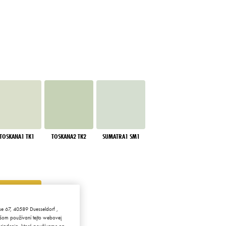
TOSKANA1 TK1
TOSKANA2 TK2
SUMATRA1 SM1
sse 67, 40589 Duesseldorf ,
šom používaní tejto webovej