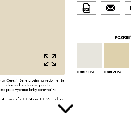
POZRIE
FLORES1 FS1
FLORES3 FS3
rov Ceresit. Berte prosím na vedomie, že
re. Elektronická a tlačená podoba
ame preto vybrané farby porovnať so
laster bases for CT 74 and CT 76 renders.