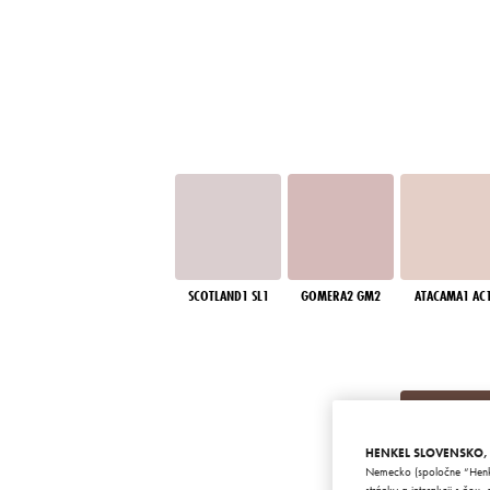
SCOTLAND1 SL1
GOMERA2 GM2
ATACAMA1 AC
HENKEL SLOVENSKO, sp
Nemecko (spoločne “Henke