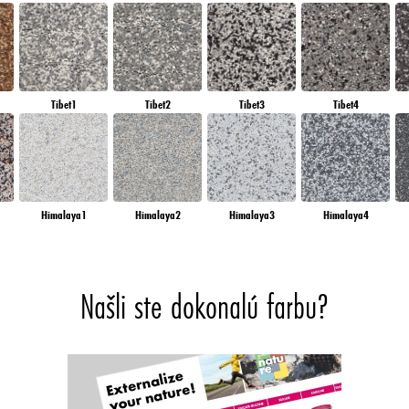
Tibet1
Tibet2
Tibet3
Tibet4
Himalaya1
Himalaya2
Himalaya3
Himalaya4
Našli ste dokonalú farbu?