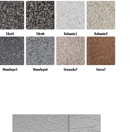
Tibet5
Tibet6
Dolomite1
Dolomite2
Himalaya5
Himalaya6
Granada7
Sierra7