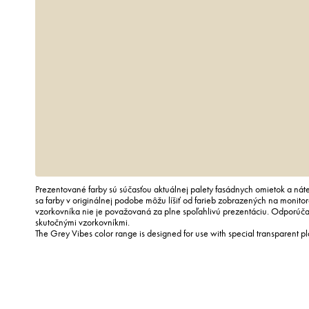
Prezentované farby sú súčasťou aktuálnej palety fasádnych omietok a náte
sa farby v originálnej podobe môžu líšiť od farieb zobrazených na monito
vzorkovníka nie je považovaná za plne spoľahlivú prezentáciu. Odporúč
skutočnými vzorkovníkmi.
The Grey Vibes color range is designed for use with special transparent p