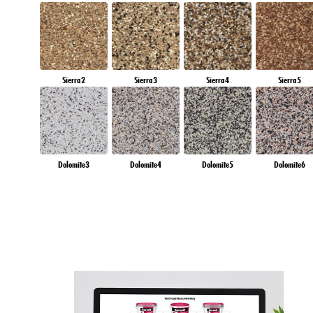
Sierra2
Sierra3
Sierra4
Sierra5
Dolomite3
Dolomite4
Dolomite5
Dolomite6