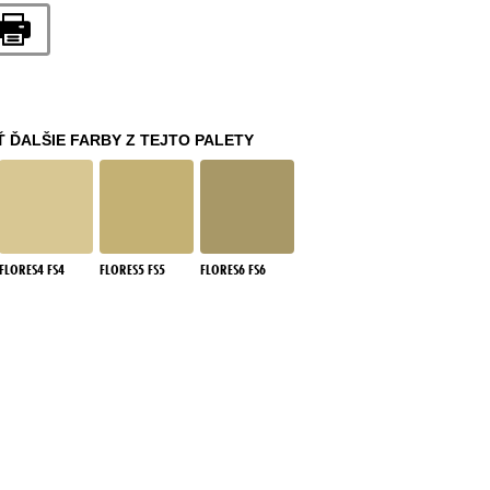
Ť ĎALŠIE FARBY Z TEJTO PALETY
FLORES4 FS4
FLORES5 FS5
FLORES6 FS6