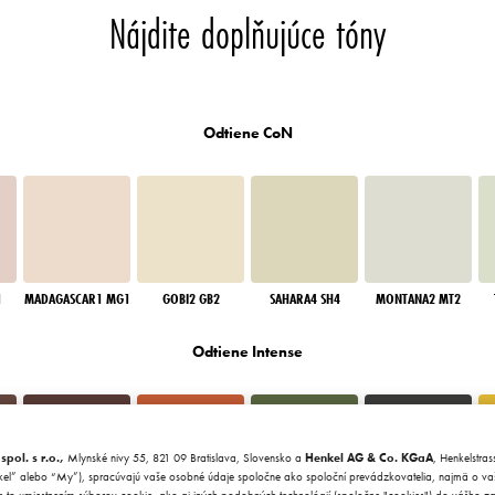
Nájdite doplňujúce tóny
Odtiene CoN
1
MADAGASCAR1 MG1
GOBI2 GB2
SAHARA4 SH4
MONTANA2 MT2
Odtiene Intense
ol. s r.o.,
Mlynské nivy 55, 821 09 Bratislava, Slovensko a
Henkel AG & Co. KGaA
, Henkelstra
l” alebo “My”), spracúvajú vaše osobné údaje spoločne ako spoloční prevádzkovatelia, najmä o va