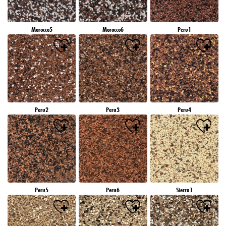
Morocco5
Morocco6
Peru1
Peru2
Peru3
Peru4
Peru5
Peru6
Sierra1