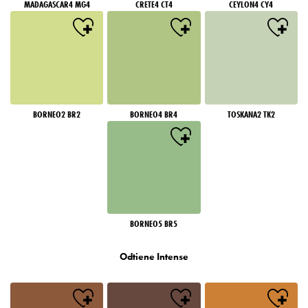
MADAGASCAR4 MG4
CRETE4 CT4
CEYLON4 CY4
BORNEO2 BR2
BORNEO4 BR4
TOSKANA2 TK2
BORNEO5 BR5
Odtiene Intense