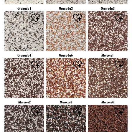
záujmov), na tejto webovej lokalite a v iných médiách (tretích strán) prostredníctvom
Granada1
Granada2
Granada3
zariadení, ktoré boli pridelené vám alebo vašej domácnosti, ako aj na meranie a
optimalizáciu úspešnosti reklamných kampaní..
Viac informácií o spracovaní vašich údajov nájdete v našom vyhlásení o ochrane
údajov, ktoré je uvedené v pätičke (časť "Cookies, pixely, odtlačky prstov a podobné
technológie"). Svoj súhlas môžete kedykoľvek odvolať s účinnosťou do budúcnosti
vypnutím súborov cookie na našej webovej stránke v časti "Nastavenia súborov cookie"
prepojenej v pätičke. Ďalšie informácie týkajúce sa súborov cookie používaných na tejto
webovej lokalite, najmä doby ich uchovávania, nájdete v podrobných informáciách o
Granada4
Granada6
Morocco1
jednotlivých súboroch cookie, ktoré sú k dispozícii po kliknutí na tlačidlo "upraviť"
nižšie".
Ak kliknete na "Upraviť", môžete nájsť viac informácií o spracovaní vašich
údajov/používaní súborov cookie a povoliť ich na jeden alebo viacero vyššie
uvedených účelov. Kliknutím na "Prijať všetko" súhlasíte s používaním súborov cookie,
ako aj so spracovaním vašich osobných údajov na všetky vyššie uvedené účely. Ak
kliknete na "Odmietnuť", budú sa používať len súbory cookie, ktoré sú technicky
nevyhnutné na poskytovanie tejto webovej stránky.
Morocco2
Morocco3
Morocco4