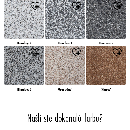
Himalaya3
Himalaya4
Himalaya5
Himalaya6
Granada7
Sierra7
Našli ste dokonalú farbu?