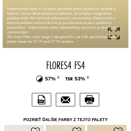
Prezentované farby sú súčasťou aktuálnej palety fasádnych omietok a
náterov Ceresit. Berte prosím na vedomie, že sa farby v originálnej
podobe môžu líšiť od farieb zobrazených na monitore. Elektronická a
tlačená podoba vzorkovníka nie je považovaná za plne spoľahlivú
prezentáciu. Odporúčame preto vybrané farby porovnať so skutočnými
vzorkovníkmi.
The Grey Vibes color range is designed for use with special transparent
plaster bases for CT 74 and CT 76 renders.
FLORES4 FS4
57%
53%
POZRIEŤ ĎALŠIE FARBY Z TEJTO PALETY