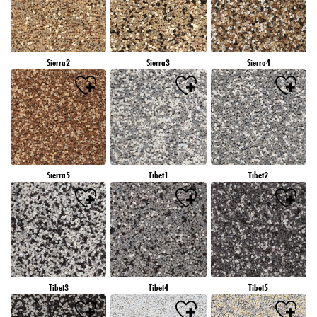
Sierra2
Sierra3
Sierra4
Sierra5
Tibet1
Tibet2
Tibet3
Tibet4
Tibet5