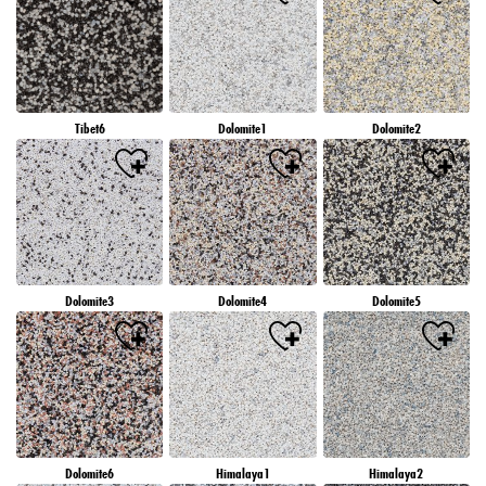
Tibet6
Dolomite1
Dolomite2
Dolomite3
Dolomite4
Dolomite5
Dolomite6
Himalaya1
Himalaya2