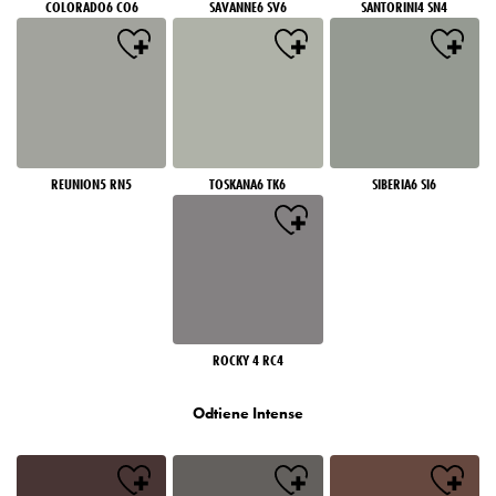
COLORADO6 CO6
SAVANNE6 SV6
SANTORINI4 SN4
REUNION5 RN5
TOSKANA6 TK6
SIBERIA6 SI6
ROCKY 4 RC4
Odtiene Intense