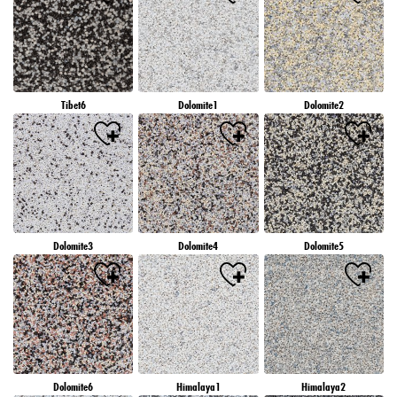
Tibet6
Dolomite1
Dolomite2
Dolomite3
Dolomite4
Dolomite5
Dolomite6
Himalaya1
Himalaya2