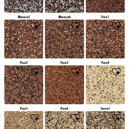
Morocco5
Morocco6
Peru1
Peru2
Peru3
Peru4
Peru5
Peru6
Sierra1