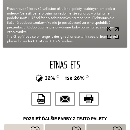
Prezentované farby sú súčasťou aktuálnej palety fasádnych omietok a
náterov Ceresit. Berte prosím na vedomie, že sa farby v originálnej
podobe môžu líšiť od farieb zobrazených na monitore. Elektronická a
tlačená podoba vzorkovníka nie je považovaná za plne spoľahlivú
prezentáciu. Odporúčame preto vybrané farby porovnať so skutočnými
vzorkovníkmi.
The Grey Vibes color range is designed for use with special transparent
plaster bases for CT 74 and CT 76 renders.
ETNA5 ET5
32%
26%
POZRIEŤ ĎALŠIE FARBY Z TEJTO PALETY