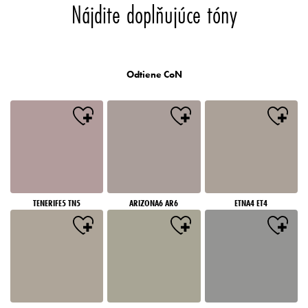
Nájdite doplňujúce tóny
Odtiene CoN
TENERIFE5 TN5
ARIZONA6 AR6
ETNA4 ET4