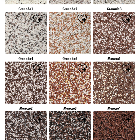
záujmov), na tejto webovej lokalite a v iných médiách (tretích strán) prostredníctvom
Granada1
Granada2
Granada3
zariadení, ktoré boli pridelené vám alebo vašej domácnosti, ako aj na meranie a
optimalizáciu úspešnosti reklamných kampaní..
Viac informácií o spracovaní vašich údajov nájdete v našom vyhlásení o ochrane
údajov, ktoré je uvedené v pätičke (časť "Cookies, pixely, odtlačky prstov a podobné
technológie"). Svoj súhlas môžete kedykoľvek odvolať s účinnosťou do budúcnosti
vypnutím súborov cookie na našej webovej stránke v časti "Nastavenia súborov cookie"
prepojenej v pätičke. Ďalšie informácie týkajúce sa súborov cookie používaných na tejto
webovej lokalite, najmä doby ich uchovávania, nájdete v podrobných informáciách o
Granada4
Granada6
Morocco1
jednotlivých súboroch cookie, ktoré sú k dispozícii po kliknutí na tlačidlo "upraviť"
nižšie".
Ak kliknete na "Upraviť", môžete nájsť viac informácií o spracovaní vašich
údajov/používaní súborov cookie a povoliť ich na jeden alebo viacero vyššie
uvedených účelov. Kliknutím na "Prijať všetko" súhlasíte s používaním súborov cookie,
ako aj so spracovaním vašich osobných údajov na všetky vyššie uvedené účely. Ak
kliknete na "Odmietnuť", budú sa používať len súbory cookie, ktoré sú technicky
nevyhnutné na poskytovanie tejto webovej stránky.
Morocco2
Morocco3
Morocco4