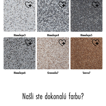
Himalaya3
Himalaya4
Himalaya5
Himalaya6
Granada7
Sierra7
Našli ste dokonalú farbu?