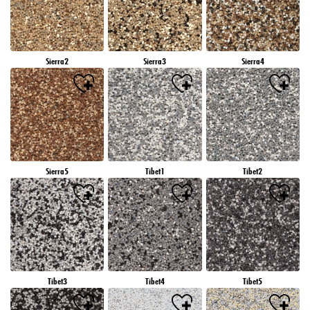
Sierra2
Sierra3
Sierra4
Sierra5
Tibet1
Tibet2
Tibet3
Tibet4
Tibet5