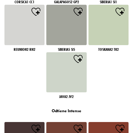
CORSICA1 CC1
GALAPAGOS2 GP2
SIBERIA1 SI1
REUNION2 RN2
SIBERIA5 SI5
TOSKANA2 TK2
JAVA2 JV2
Odtiene Intense