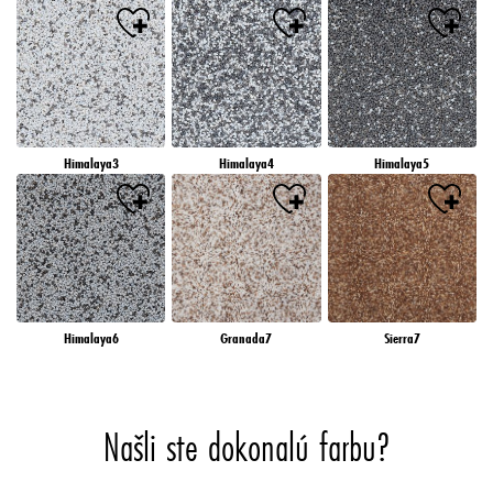
Himalaya3
Himalaya4
Himalaya5
Himalaya6
Granada7
Sierra7
Našli ste dokonalú farbu?