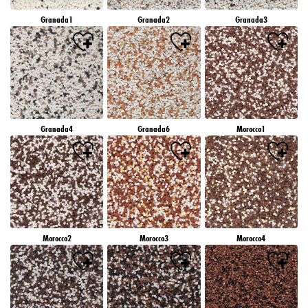
záujmov), na tejto webovej lokalite a v iných médiách (tretích strán) prostredníctvom
Granada1
Granada2
Granada3
zariadení, ktoré boli pridelené vám alebo vašej domácnosti, ako aj na meranie a
optimalizáciu úspešnosti reklamných kampaní..
Viac informácií o spracovaní vašich údajov nájdete v našom vyhlásení o ochrane
údajov, ktoré je uvedené v pätičke (časť "Cookies, pixely, odtlačky prstov a podobné
technológie"). Svoj súhlas môžete kedykoľvek odvolať s účinnosťou do budúcnosti
vypnutím súborov cookie na našej webovej stránke v časti "Nastavenia súborov cookie"
prepojenej v pätičke. Ďalšie informácie týkajúce sa súborov cookie používaných na tejto
webovej lokalite, najmä doby ich uchovávania, nájdete v podrobných informáciách o
Granada4
Granada6
Morocco1
jednotlivých súboroch cookie, ktoré sú k dispozícii po kliknutí na tlačidlo "upraviť"
nižšie".
Ak kliknete na "Upraviť", môžete nájsť viac informácií o spracovaní vašich
údajov/používaní súborov cookie a povoliť ich na jeden alebo viacero vyššie
uvedených účelov. Kliknutím na "Prijať všetko" súhlasíte s používaním súborov cookie,
ako aj so spracovaním vašich osobných údajov na všetky vyššie uvedené účely. Ak
kliknete na "Odmietnuť", budú sa používať len súbory cookie, ktoré sú technicky
nevyhnutné na poskytovanie tejto webovej stránky.
Morocco2
Morocco3
Morocco4