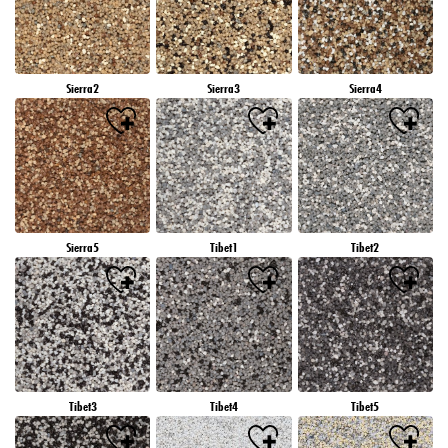
Sierra2
Sierra3
Sierra4
Sierra5
Tibet1
Tibet2
Tibet3
Tibet4
Tibet5