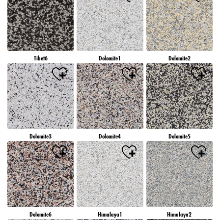
Tibet6
Dolomite1
Dolomite2
Dolomite3
Dolomite4
Dolomite5
Dolomite6
Himalaya1
Himalaya2