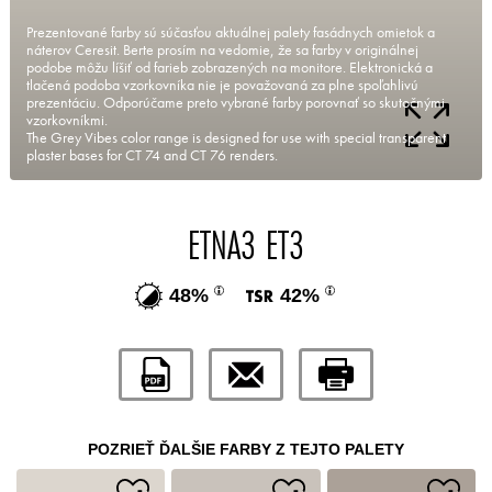
Prezentované farby sú súčasťou aktuálnej palety fasádnych omietok a
náterov Ceresit. Berte prosím na vedomie, že sa farby v originálnej
podobe môžu líšiť od farieb zobrazených na monitore. Elektronická a
tlačená podoba vzorkovníka nie je považovaná za plne spoľahlivú
prezentáciu. Odporúčame preto vybrané farby porovnať so skutočnými
vzorkovníkmi.
The Grey Vibes color range is designed for use with special transparent
plaster bases for CT 74 and CT 76 renders.
ETNA3 ET3
48%
42%
POZRIEŤ ĎALŠIE FARBY Z TEJTO PALETY