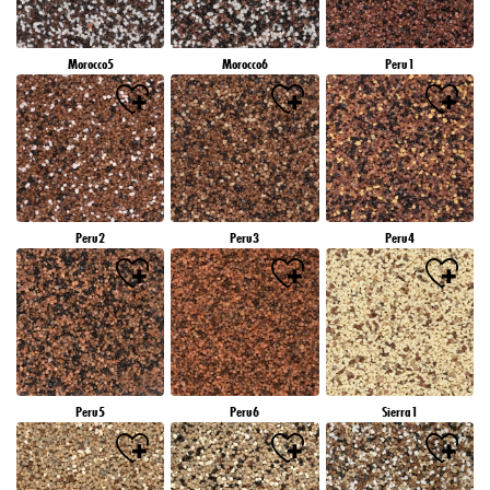
Morocco5
Morocco6
Peru1
Peru2
Peru3
Peru4
Peru5
Peru6
Sierra1