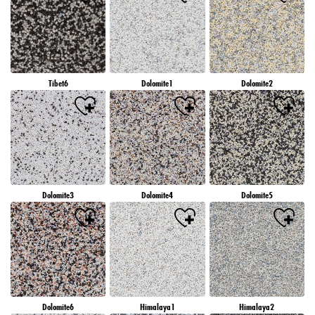
Tibet6
Dolomite1
Dolomite2
Dolomite3
Dolomite4
Dolomite5
Dolomite6
Himalaya1
Himalaya2