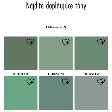
Nájdite doplňujúce tóny
Odtiene CoN
CELEBES6 CS6
CELEBES4 CS4
CELEBES5 CS5