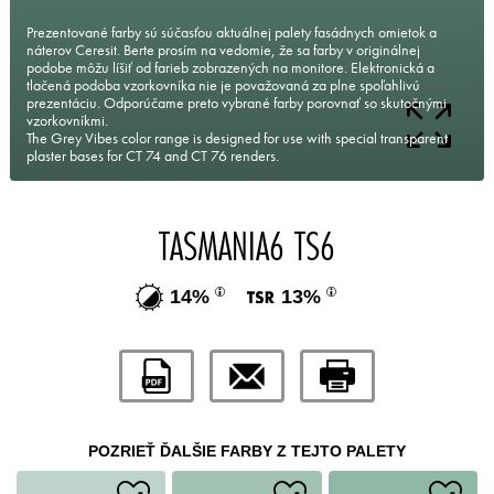
Prezentované farby sú súčasťou aktuálnej palety fasádnych omietok a
náterov Ceresit. Berte prosím na vedomie, že sa farby v originálnej
podobe môžu líšiť od farieb zobrazených na monitore. Elektronická a
tlačená podoba vzorkovníka nie je považovaná za plne spoľahlivú
prezentáciu. Odporúčame preto vybrané farby porovnať so skutočnými
vzorkovníkmi.
The Grey Vibes color range is designed for use with special transparent
plaster bases for CT 74 and CT 76 renders.
TASMANIA6 TS6
14%
13%
POZRIEŤ ĎALŠIE FARBY Z TEJTO PALETY