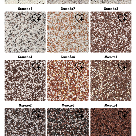
záujmov), na tejto webovej lokalite a v iných médiách (tretích strán) prostredníctvom
Granada1
Granada2
Granada3
zariadení, ktoré boli pridelené vám alebo vašej domácnosti, ako aj na meranie a
optimalizáciu úspešnosti reklamných kampaní..
Viac informácií o spracovaní vašich údajov nájdete v našom vyhlásení o ochrane
údajov, ktoré je uvedené v pätičke (časť "Cookies, pixely, odtlačky prstov a podobné
technológie"). Svoj súhlas môžete kedykoľvek odvolať s účinnosťou do budúcnosti
vypnutím súborov cookie na našej webovej stránke v časti "Nastavenia súborov cookie"
prepojenej v pätičke. Ďalšie informácie týkajúce sa súborov cookie používaných na tejto
webovej lokalite, najmä doby ich uchovávania, nájdete v podrobných informáciách o
Granada4
Granada6
Morocco1
jednotlivých súboroch cookie, ktoré sú k dispozícii po kliknutí na tlačidlo "upraviť"
nižšie".
Ak kliknete na "Upraviť", môžete nájsť viac informácií o spracovaní vašich
údajov/používaní súborov cookie a povoliť ich na jeden alebo viacero vyššie
uvedených účelov. Kliknutím na "Prijať všetko" súhlasíte s používaním súborov cookie,
ako aj so spracovaním vašich osobných údajov na všetky vyššie uvedené účely. Ak
kliknete na "Odmietnuť", budú sa používať len súbory cookie, ktoré sú technicky
nevyhnutné na poskytovanie tejto webovej stránky.
Morocco2
Morocco3
Morocco4