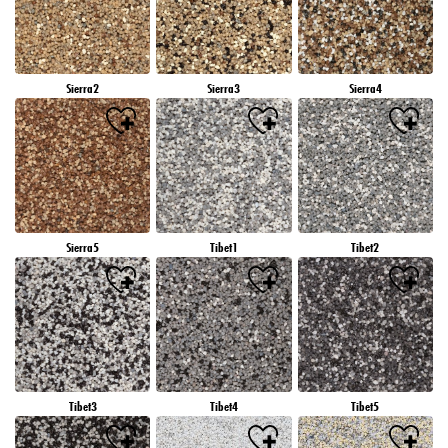
Sierra2
Sierra3
Sierra4
Sierra5
Tibet1
Tibet2
Tibet3
Tibet4
Tibet5