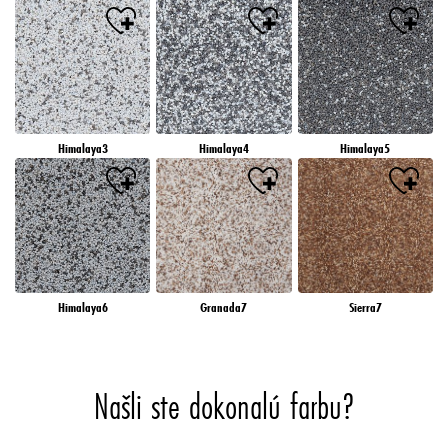
Himalaya3
Himalaya4
Himalaya5
Himalaya6
Granada7
Sierra7
Našli ste dokonalú farbu?