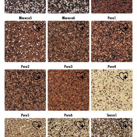
Morocco5
Morocco6
Peru1
Peru2
Peru3
Peru4
Peru5
Peru6
Sierra1