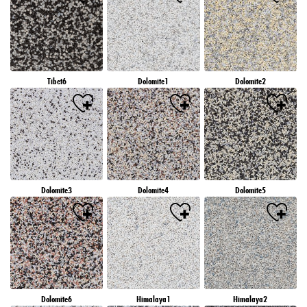
Tibet6
Dolomite1
Dolomite2
Dolomite3
Dolomite4
Dolomite5
Dolomite6
Himalaya1
Himalaya2