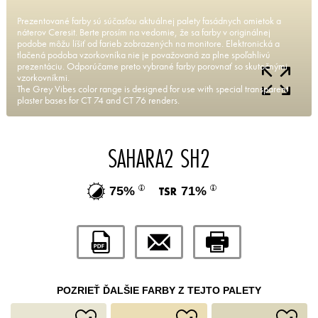
Prezentované farby sú súčasťou aktuálnej palety fasádnych omietok a
náterov Ceresit. Berte prosím na vedomie, že sa farby v originálnej
podobe môžu líšiť od farieb zobrazených na monitore. Elektronická a
tlačená podoba vzorkovníka nie je považovaná za plne spoľahlivú
prezentáciu. Odporúčame preto vybrané farby porovnať so skutočnými
vzorkovníkmi.
The Grey Vibes color range is designed for use with special transparent
plaster bases for CT 74 and CT 76 renders.
SAHARA2 SH2
75%
71%
POZRIEŤ ĎALŠIE FARBY Z TEJTO PALETY