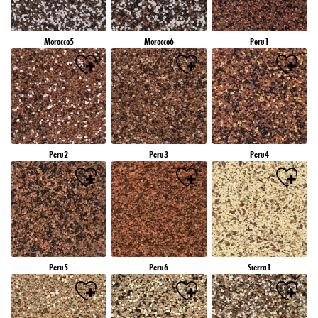
Morocco5
Morocco6
Peru1
Peru2
Peru3
Peru4
Peru5
Peru6
Sierra1