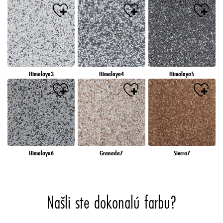
Himalaya3
Himalaya4
Himalaya5
Himalaya6
Granada7
Sierra7
Našli ste dokonalú farbu?