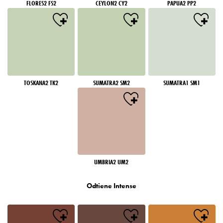
FLORES2 FS2
CEYLON2 CY2
PAPUA2 PP2
TOSKANA2 TK2
SUMATRA2 SM2
SUMATRA1 SM1
UMBRIA2 UM2
Odtiene Intense