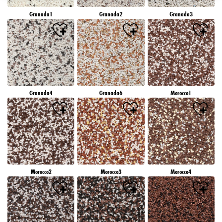
záujmov), na tejto webovej lokalite a v iných médiách (tretích strán) prostredníctvom
Granada1
Granada2
Granada3
zariadení, ktoré boli pridelené vám alebo vašej domácnosti, ako aj na meranie a
optimalizáciu úspešnosti reklamných kampaní..
Viac informácií o spracovaní vašich údajov nájdete v našom vyhlásení o ochrane
údajov, ktoré je uvedené v pätičke (časť "Cookies, pixely, odtlačky prstov a podobné
technológie"). Svoj súhlas môžete kedykoľvek odvolať s účinnosťou do budúcnosti
vypnutím súborov cookie na našej webovej stránke v časti "Nastavenia súborov cookie"
prepojenej v pätičke. Ďalšie informácie týkajúce sa súborov cookie používaných na tejto
webovej lokalite, najmä doby ich uchovávania, nájdete v podrobných informáciách o
Granada4
Granada6
Morocco1
jednotlivých súboroch cookie, ktoré sú k dispozícii po kliknutí na tlačidlo "upraviť"
nižšie".
Ak kliknete na "Upraviť", môžete nájsť viac informácií o spracovaní vašich
údajov/používaní súborov cookie a povoliť ich na jeden alebo viacero vyššie
uvedených účelov. Kliknutím na "Prijať všetko" súhlasíte s používaním súborov cookie,
ako aj so spracovaním vašich osobných údajov na všetky vyššie uvedené účely. Ak
kliknete na "Odmietnuť", budú sa používať len súbory cookie, ktoré sú technicky
nevyhnutné na poskytovanie tejto webovej stránky.
Morocco2
Morocco3
Morocco4