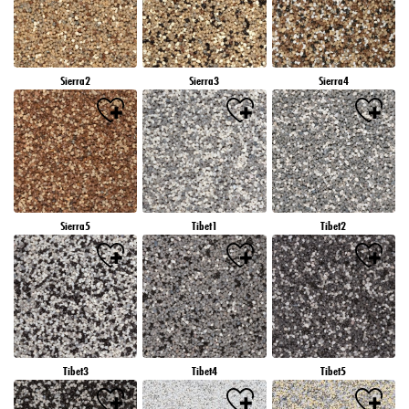
Sierra2
Sierra3
Sierra4
Sierra5
Tibet1
Tibet2
Tibet3
Tibet4
Tibet5